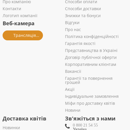
Про компанію
Способи оплати
Контакти
Способи доставки
Логотип компанії
Знижки та бонуси
Веб-камера
Відгуки
Про нас
Трансляція із салону
Політика конфіденційності
Гарантія якості
Представництва в Україні
Договір публічної оферти
Корпоративним клієнтам
Вакансії
Гарантії та повернення
грошей
Акції
Індивідуальне замовлення
Міфи про доставку квітів
Новини
Доставка квітів
Зв'яжіться з нами
0 800 21 54 55
Новинки
Україна