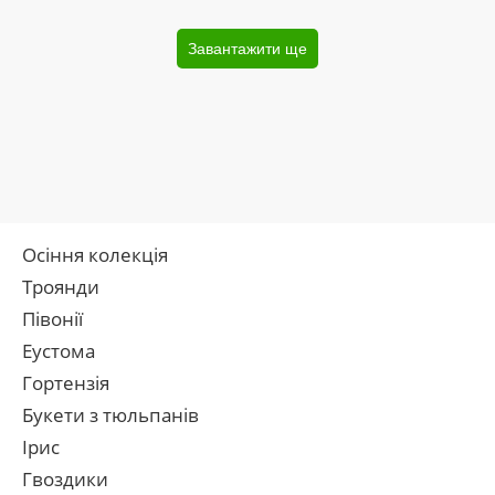
Завантажити ще
Осіння колекція
Троянди
Півонії
Еустома
Гортензія
Букети з тюльпанів
Ірис
Гвоздики