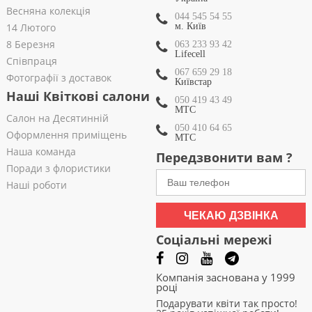
Весняна колекція
044 545 54 55
14 Лютого
м. Київ
8 Березня
063 233 93 42
Lifecell
Співпраця
067 659 29 18
Фотографії з доставок
Київстар
Наші Квіткові салони
050 419 43 49
МТС
Салон на Десятинній
050 410 64 65
Оформлення приміщень
МТС
Наша команда
Передзвонити вам ?
Поради з флористики
Наші роботи
ЧЕКАЮ ДЗВІНКА
Соціальні мережі
Компанія заснована у 1999
році
Подарувати квіти так просто!