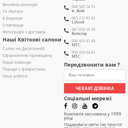
Весняна колекція
044 545 54 55
14 Лютого
м. Київ
8 Березня
063 233 93 42
Lifecell
Співпраця
067 659 29 18
Фотографії з доставок
Київстар
Наші Квіткові салони
050 419 43 49
МТС
Салон на Десятинній
050 410 64 65
Оформлення приміщень
МТС
Наша команда
Передзвонити вам ?
Поради з флористики
Наші роботи
ЧЕКАЮ ДЗВІНКА
Соціальні мережі
Компанія заснована у 1999
році
Подарувати квіти так просто!