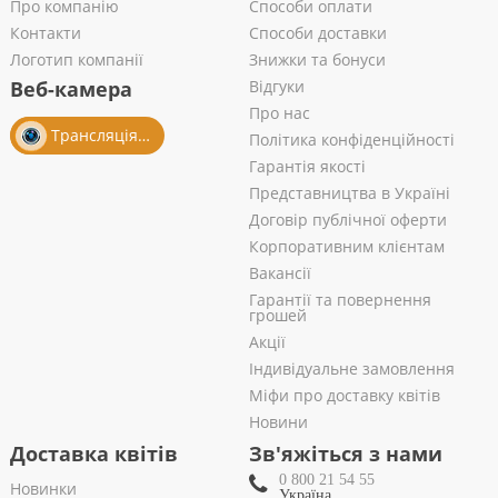
Про компанію
Способи оплати
Контакти
Способи доставки
Логотип компанії
Знижки та бонуси
Веб-камера
Відгуки
Про нас
Трансляція із салону
Політика конфіденційності
Гарантія якості
Представництва в Україні
Договір публічної оферти
Корпоративним клієнтам
Вакансії
Гарантії та повернення
грошей
Акції
Індивідуальне замовлення
Міфи про доставку квітів
Новини
Доставка квітів
Зв'яжіться з нами
0 800 21 54 55
Новинки
Україна