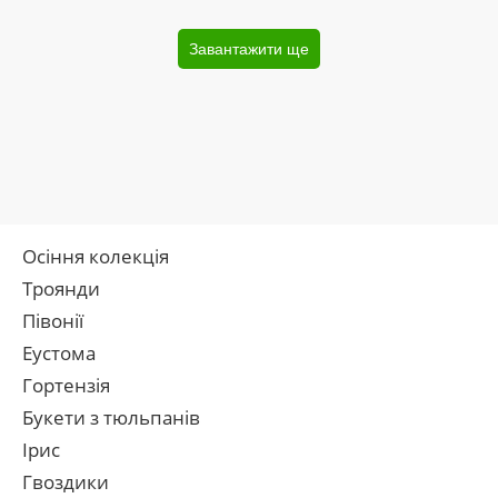
Завантажити ще
Осіння колекція
Троянди
Півонії
Еустома
Гортензія
Букети з тюльпанів
Ірис
Гвоздики