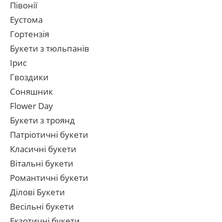
Півонії
Еустома
Гортензія
Букети з тюльпанів
Ірис
Гвоздики
Соняшник
Flower Day
Букети з троянд
Патріотичні букети
Класичні букети
Вітальні букети
Романтичні букети
Ділові Букети
Весільні букети
Екзотичні букети