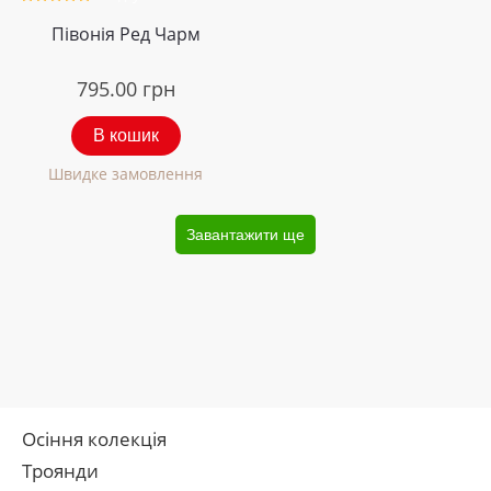
Півонія Ред Чарм
795.00
грн
В кошик
Швидке замовлення
Завантажити ще
Осіння колекція
Троянди