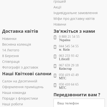
грошей
Акції
Індивідуальне замовлення
Міфи про доставку квітів
Новини
Доставка квітів
Зв'яжіться з нами
0 800 21 54 55
Новинки
Україна
Весняна колекція
044 545 54 55
14 Лютого
м. Київ
8 Березня
063 233 93 42
Lifecell
Співпраця
067 659 29 18
Фотографії з доставок
Київстар
Наші Квіткові салони
050 419 43 49
МТС
Салон на Десятинній
050 410 64 65
Оформлення приміщень
МТС
Наша команда
Передзвонити вам ?
Поради з флористики
Наші роботи