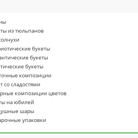
ны
еты из тюльпанов
солнухи
риотические букеты
антические букеты
отические букеты
точные композиции
т со сладостями
урные композиции цветов
ты на юбилей
душные шары
арочные упаковки