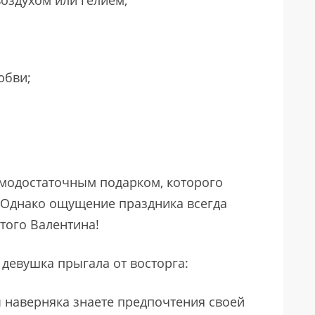
оздухом или гелием;
юбви;
амодостаточным подарком, которого
. Однако ощущение праздника всегда
того Валентина!
ы девушка прыгала от восторга:
ы наверняка знаете предпочтения своей