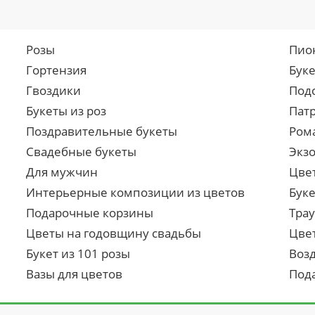
Розы
Пио
Гортензия
Бук
Гвоздики
Под
Букеты из роз
Пат
Поздравительные букеты
Ром
Свадебные букеты
Экз
Для мужчин
Цве
Интерьерные композиции из цветов
Буке
Подарочные корзины
Тра
Цветы на годовщину свадьбы
Цве
Букет из 101 розы
Воз
Вазы для цветов
Под