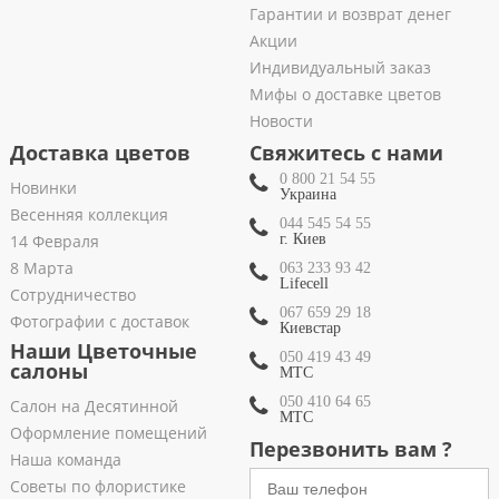
Гарантии и возврат денег
Акции
Индивидуальный заказ
Мифы о доставке цветов
Новости
Доставка цветов
Свяжитесь с нами
0 800 21 54 55
Новинки
Украина
Весенняя коллекция
044 545 54 55
14 Февраля
г. Киев
8 Марта
063 233 93 42
Lifecell
Сотрудничество
067 659 29 18
Фотографии с доставок
Киевстар
Наши Цветочные
050 419 43 49
салоны
МТС
050 410 64 65
Салон на Десятинной
МТС
Оформление помещений
Перезвонить вам ?
Наша команда
Советы по флористике