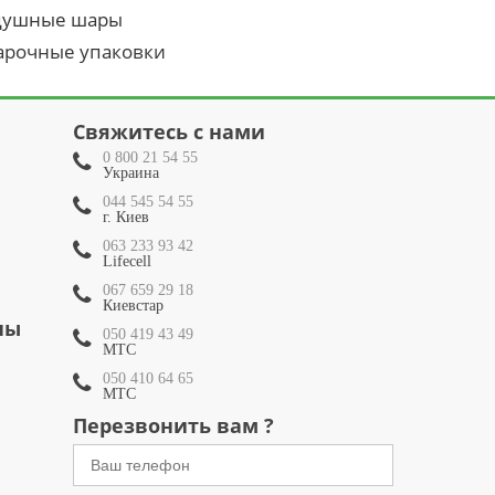
душные шары
арочные упаковки
Свяжитесь с нами
0 800 21 54 55
Украина
044 545 54 55
г. Киев
063 233 93 42
Lifecell
067 659 29 18
Киевстар
ны
050 419 43 49
МТС
050 410 64 65
МТС
Перезвонить вам ?