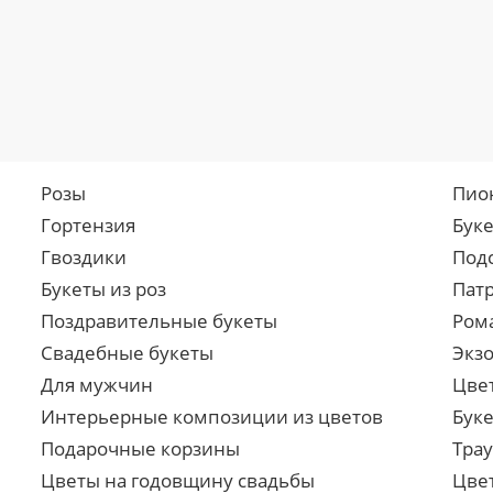
Розы
Пио
Гортензия
Бук
Гвоздики
Под
Букеты из роз
Пат
Поздравительные букеты
Ром
Свадебные букеты
Экз
Для мужчин
Цве
Интерьерные композиции из цветов
Буке
Подарочные корзины
Тра
Цветы на годовщину свадьбы
Цве