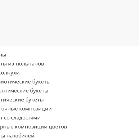
ны
еты из тюльпанов
солнухи
риотические букеты
антические букеты
отические букеты
точные композиции
т со сладостями
урные композиции цветов
ты на юбилей