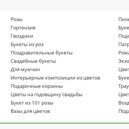
Розы
Пио
Гортензия
Бук
Гвоздики
Под
Букеты из роз
Пат
Поздравительные букеты
Ром
Свадебные букеты
Экз
Для мужчин
Цве
Интерьерные композиции из цветов
Буке
Подарочные корзины
Тра
Цветы на годовщину свадьбы
Цве
Букет из 101 розы
Воз
Вазы для цветов
Под