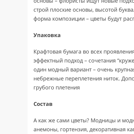
основы – флористы ищут новые подхо
строй плоские основы, высотой буква
форма композиции – цветы будут расп
Упаковка
Крафтовая бумага во всех проявлени
эффектный подход – сочетания “круж
один модный вариант – очень крупная
небрежные переплетения ниток. Допол
грубого плетения
Состав
А как же сами цветы? Модницы и модн
анемоны, гортензия, декоративная кап