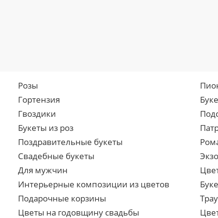
Розы
Пио
Гортензия
Бук
Гвоздики
Под
Букеты из роз
Пат
Поздравительные букеты
Ром
Свадебные букеты
Экз
Для мужчин
Цве
Интерьерные композиции из цветов
Буке
Подарочные корзины
Тра
Цветы на годовщину свадьбы
Цве