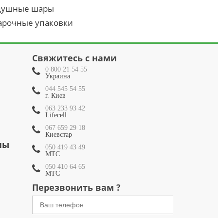
душные шары
арочные упаковки
Свяжитесь с нами
0 800 21 54 55
Украина
044 545 54 55
г. Киев
063 233 93 42
Lifecell
067 659 29 18
Киевстар
ны
050 419 43 49
МТС
050 410 64 65
МТС
Перезвонить вам ?