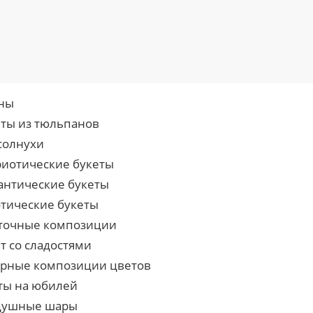
ны
еты из тюльпанов
солнухи
риотические букеты
антические букеты
отические букеты
точные композиции
т со сладостями
урные композиции цветов
ты на юбилей
душные шары