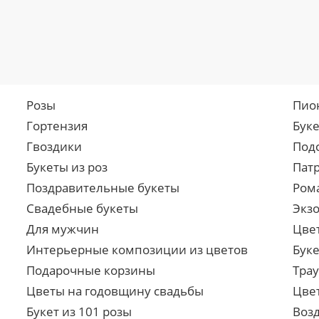
Розы
Пио
Гортензия
Бук
Гвоздики
Под
Букеты из роз
Пат
Поздравительные букеты
Ром
Свадебные букеты
Экз
Для мужчин
Цве
Интерьерные композиции из цветов
Буке
Подарочные корзины
Тра
Цветы на годовщину свадьбы
Цве
Букет из 101 розы
Воз