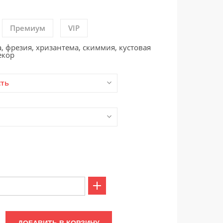
Премиум
VIP
а, фрезия, хризантема, скиммия, кустовая
екор
сть