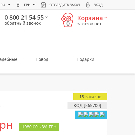
RU
ГРН
ОТСЛЕДИТЬ ЗАКАЗ
ВХОД
0 800 21 54 55
Корзина
0
обратный звонок
заказов нет
вадебные
Повод
Подарки
15 заказов
о
КОД [565700]
грн
1980.00
-
3%
ГРН