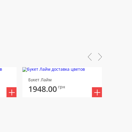
Букет Лайм
Букет Зе
1948.00
грн
2061