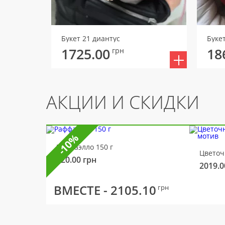
Букет 21 диантус
Буке
1725.00
18
грн
АКЦИИ И СКИДКИ
-10%
Раффаэлло 150 г
320.00
грн
2019.0
ВМЕСТЕ -
2105.10
грн