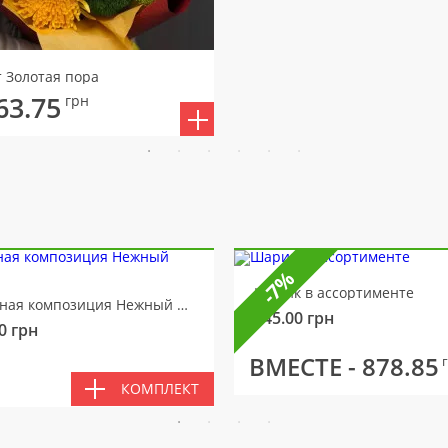
т Золотая пора
63.75
грн
-7%
Шарик в ассортименте
Цветочная композиция Нежный мотив
145.00
грн
0
грн
ВМЕСТЕ -
878.85
КОМПЛЕКТ