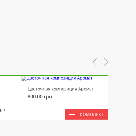
-10%
Цветочная композиция Аромат
Медвед
800.00
грн
450.00
ВМЕС
грн
КОМПЛЕКТ