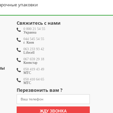
арочные упаковки
Свяжитесь с нами
0 800 21 54 55
Украина
044 545 54 55
г. Киев
063 233 93 42
Lifecell
067 659 29 18
Киевстар
ны
050 419 43 49
МТС
050 410 64 65
МТС
Перезвонить вам ?
ЖДУ ЗВОНКА