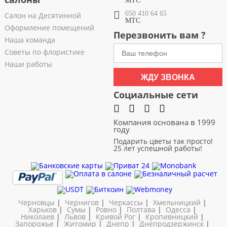
МТС
050 410 64 65
Салон на Десятинной
МТС
Оформление помещений
Перезвонить вам ?
Наша команда
Советы по флористике
Наши работы
ЖДУ ЗВОНКА
Социальные сети
Компания основана в 1999
году
Подарить цветы так просто!
25 лет успешной работы!
Черновцы
|
Чернигов
|
Черкассы
|
Хмельницкий
|
Харьков
|
Сумы
|
Ровно
|
Полтава
|
Одесса
|
Николаев
|
Львов
|
Кривой Рог
|
Кропивницкий
|
Запорожье
|
Житомир
|
Днепр
|
Днепродзержинск
|