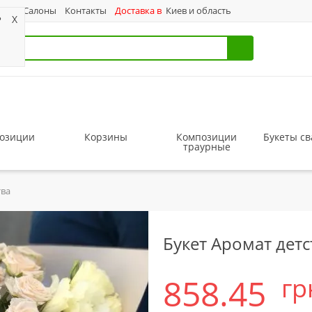
ас
Салоны
Контакты
Доставка в
Киев и область
?
X
озиции
Корзины
Композиции
Букеты с
траурные
тва
Букет Аромат детс
858.45
гр