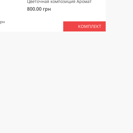
Цветочная композиция Аромат
Медвед
800.00
грн
450.00
ВМЕС
грн
КОМПЛЕКТ