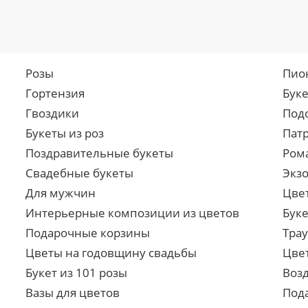
Розы
Пио
Гортензия
Бук
Гвоздики
Под
Букеты из роз
Пат
Поздравительные букеты
Ром
Свадебные букеты
Экз
Для мужчин
Цве
Интерьерные композиции из цветов
Буке
Подарочные корзины
Тра
Цветы на годовщину свадьбы
Цве
Букет из 101 розы
Воз
Вазы для цветов
Под