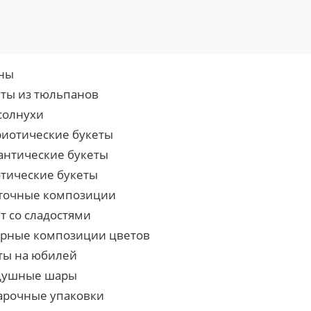
ны
еты из тюльпанов
солнухи
риотические букеты
антические букеты
отические букеты
точные композиции
т со сладостями
урные композиции цветов
ты на юбилей
душные шары
арочные упаковки