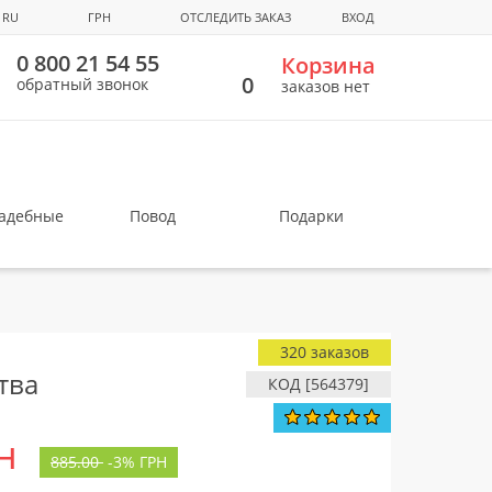
RU
ГРН
ОТСЛЕДИТЬ ЗАКАЗ
ВХОД
0 800 21 54 55
Корзина
0
обратный звонок
заказов нет
вадебные
Повод
Подарки
320 заказов
тва
КОД [564379]
н
885.00
-
3%
ГРН