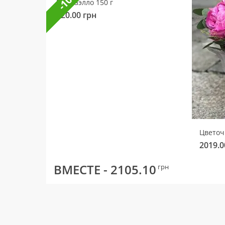
Раффаэлло 150 г
320.00
грн
2019.0
ВМЕСТЕ -
2105.10
грн