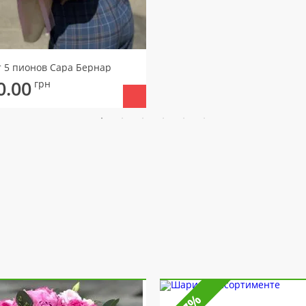
т 5 пионов Сара Бернар
0.00
грн
-7%