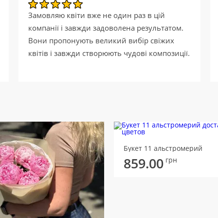
Замовляю квіти вже не один раз в цій
компанії і завжди задоволена результатом.
Вони пропонують великий вибір свіжих
квітів і завжди створюють чудові композиції.
Букет 11 альстромерий
859.00
грн