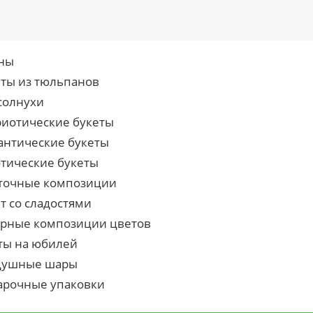
ны
еты из тюльпанов
солнухи
риотические букеты
антические букеты
отические букеты
точные композиции
т со сладостями
урные композиции цветов
ты на юбилей
душные шары
арочные упаковки