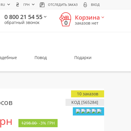
RU
ГРН
ОТСЛЕДИТЬ ЗАКАЗ
ВХОД
0 800 21 54 55
Корзина
0
обратный звонок
заказов нет
вадебные
Повод
Подарки
10 заказов
юсов
КОД [565284]
грн
1298.00
-
3%
ГРН