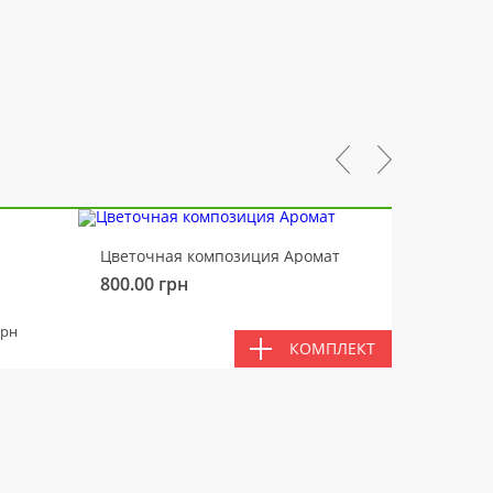
-10%
Цветочная композиция Аромат
Медвед
800.00
грн
450.00
ВМЕС
грн
КОМПЛЕКТ