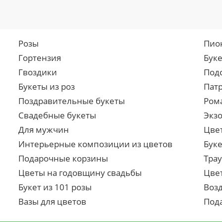
Розы
Пио
Гортензия
Бук
Гвоздики
Под
Букеты из роз
Пат
Поздравительные букеты
Ром
Свадебные букеты
Экз
Для мужчин
Цве
Интерьерные композиции из цветов
Буке
Подарочные корзины
Тра
Цветы на годовщину свадьбы
Цве
Букет из 101 розы
Воз
Вазы для цветов
Под