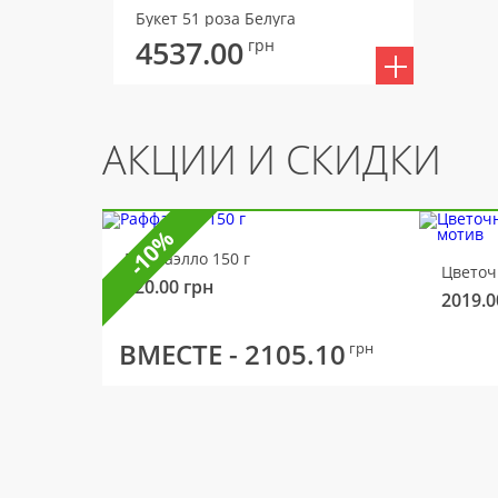
Букет 51 роза Белуга
4537.00
грн
АКЦИИ И СКИДКИ
-10%
Раффаэлло 150 г
320.00
грн
2019.0
ВМЕСТЕ -
2105.10
грн