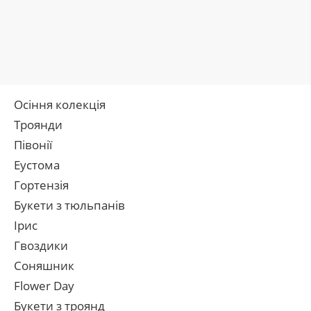
Осіння колекція
Троянди
Півонії
Еустома
Гортензія
Букети з тюльпанів
Ірис
Гвоздики
Соняшник
Flower Day
Букети з троянд