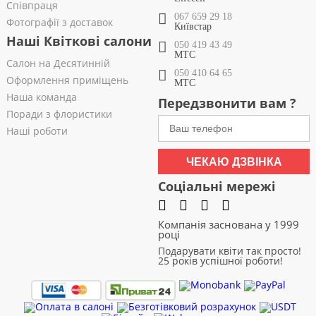
Співпраця
067 659 29 18
Фотографії з доставок
Київстар
Наші Квіткові салони
050 419 43 49
МТС
Салон на Десятинній
050 410 64 65
Оформлення приміщень
МТС
Наша команда
Передзвонити вам ?
Поради з флористики
Наші роботи
ЧЕКАЮ ДЗВІНКА
Соціальні мережі
Компанія заснована у 1999
році
Подарувати квіти так просто!
25 років успішної роботи!