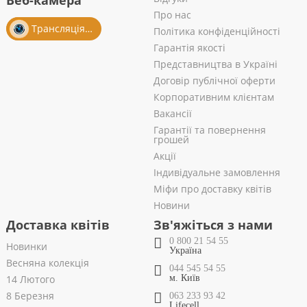
Веб-камера
Про нас
Трансляція із салону
Політика конфіденційності
Гарантія якості
Представництва в Україні
Договір публічної оферти
Корпоративним клієнтам
Вакансії
Гарантії та повернення
грошей
Акції
Індивідуальне замовлення
Міфи про доставку квітів
Новини
Доставка квітів
Зв'яжіться з нами
0 800 21 54 55
Новинки
Україна
Весняна колекція
044 545 54 55
14 Лютого
м. Київ
8 Березня
063 233 93 42
Lifecell