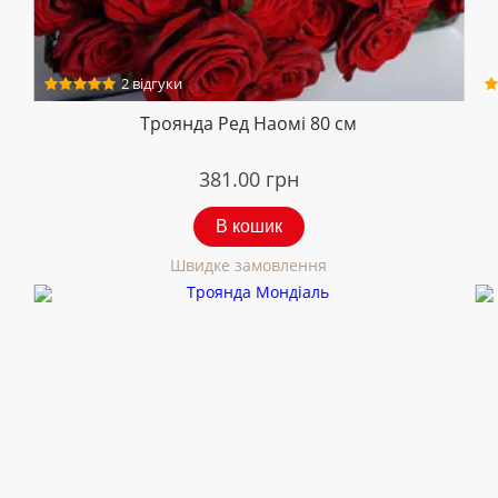
2 відгуки
Троянда Ред Наомі 80 см
381.00
грн
В кошик
Швидке замовлення