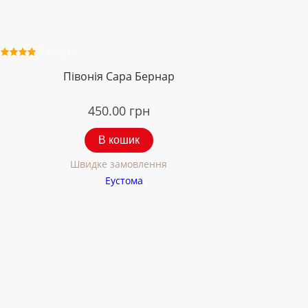
2 відгуки
Півонія Сара Бернар
450.00
грн
В кошик
Швидке замовлення