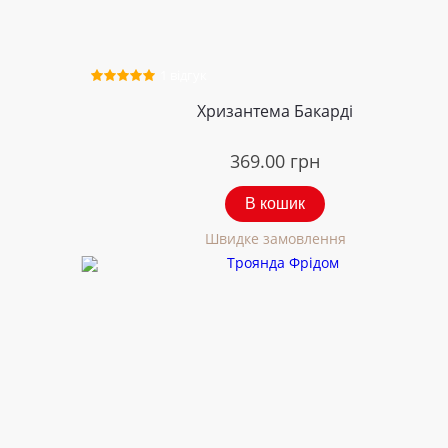
1 відгук
Хризантема Бакарді
369.00
грн
В кошик
Швидке замовлення