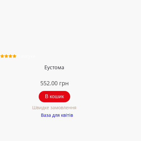
3 відгуки
Еустома
552.00
грн
В кошик
Швидке замовлення