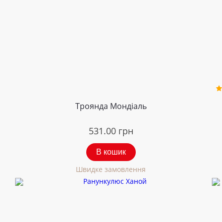
Троянда Мондіаль
531.00
грн
В кошик
Швидке замовлення