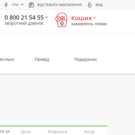
ГРН
ВІДСТЕЖИТИ ЗАМОВЛЕННЯ
ВХІД
0 800 21 54 55
Кошик
0
зворотний дзвінок
замовлень немає
есільні
Привід
Подарунки
Ціна
Новизна
Акції
И ЗА: