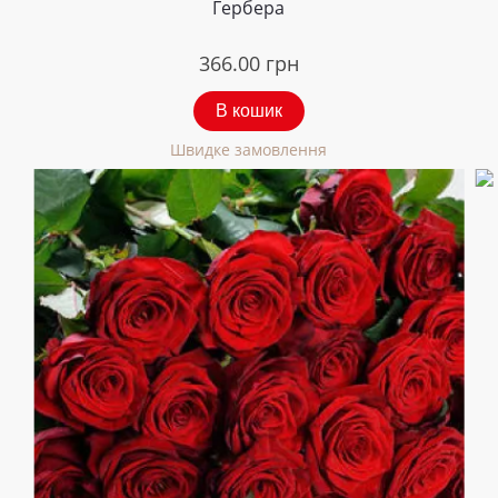
Гербера
366.00
грн
В кошик
Швидке замовлення