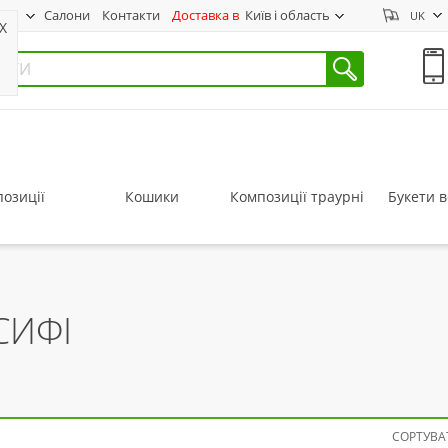
нас
Салони
Контакти
Доставка в
Київ і область
UK
X
озиції
Кошики
Композиції траурні
Букети в
СИФІ
СОРТУВАТ