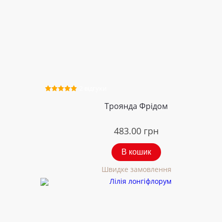
2 відгуки
Троянда Фрідом
483.00
грн
В кошик
Швидке замовлення