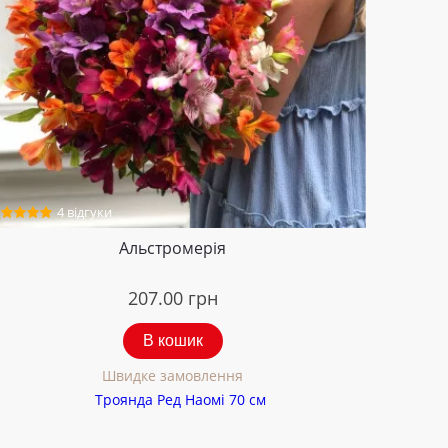
4 відгуки
Альстромерія
207.00
грн
В кошик
Швидке замовлення