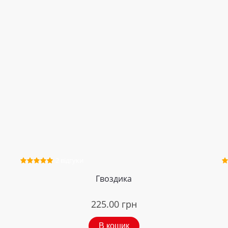
2 відгуки
Гвоздика
225.00
грн
В кошик