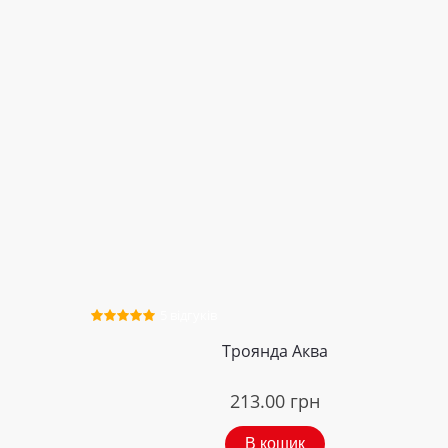
5 відгуків
Троянда Аква
213.00
грн
В кошик