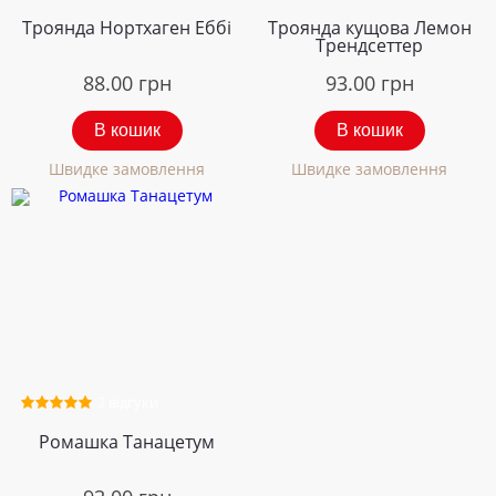
Троянда Нортхаген Еббі
Троянда кущова Лемон
Трендсеттер
88.00
грн
93.00
грн
В кошик
В кошик
Швидке замовлення
Швидке замовлення
2 відгуки
Ромашка Танацетум