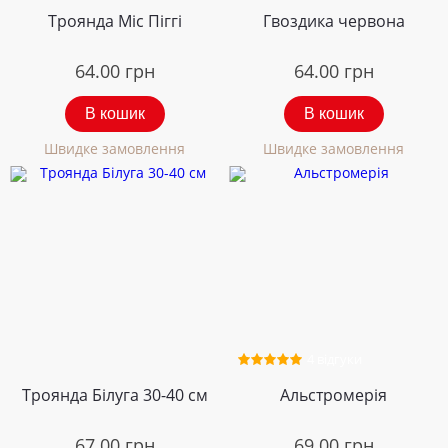
Троянда Міс Піггі
Гвоздика червона
64.00
грн
64.00
грн
В кошик
В кошик
Швидке замовлення
Швидке замовлення
4 відгуки
Троянда Білуга 30-40 см
Альстромерія
67.00
грн
69.00
грн