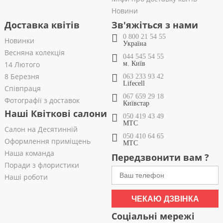
Новини
Доставка квітів
Зв'яжіться з нами
0 800 21 54 55
Новинки
Україна
Весняна колекція
044 545 54 55
14 Лютого
м. Київ
8 Березня
063 233 93 42
Lifecell
Співпраця
067 659 29 18
Фотографії з доставок
Київстар
Наші Квіткові салони
050 419 43 49
МТС
Салон на Десятинній
050 410 64 65
Оформлення приміщень
МТС
Наша команда
Передзвонити вам ?
Поради з флористики
Наші роботи
ЧЕКАЮ ДЗВІНКА
Соціальні мережі