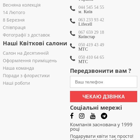
Весняна колекція
044 545 54 55
14 Лютого
м. Київ
8 Березня
063 233 93 42
Lifecell
Співпраця
067 659 29 18
Фотографії з доставок
Київстар
Наші Квіткові салони
050 419 43 49
МТС
Салон на Десятинній
050 410 64 65
Оформлення приміщень
МТС
Наша команда
Передзвонити вам ?
Поради з флористики
Наші роботи
ЧЕКАЮ ДЗВІНКА
Соціальні мережі
Компанія заснована у 1999
році
Подарувати квіти так просто!