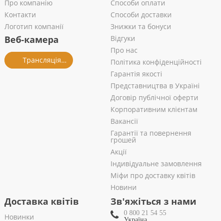
Про компанію
Способи оплати
Контакти
Способи доставки
Логотип компанії
Знижки та бонуси
Веб-камера
Відгуки
Про нас
Трансляція із салону
Політика конфіденційності
Гарантія якості
Представництва в Україні
Договір публічної оферти
Корпоративним клієнтам
Вакансії
Гарантії та повернення
грошей
Акції
Індивідуальне замовлення
Міфи про доставку квітів
Новини
Доставка квітів
Зв'яжіться з нами
0 800 21 54 55
Новинки
Україна