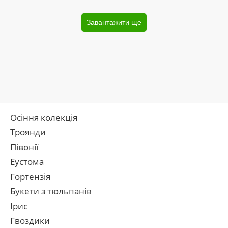
Завантажити ще
Осіння колекція
Троянди
Півонії
Еустома
Гортензія
Букети з тюльпанів
Ірис
Гвоздики