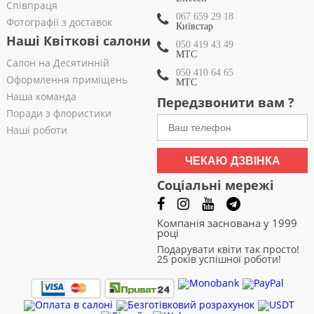
Співпраця
067 659 29 18
Фотографії з доставок
Київстар
Наші Квіткові салони
050 419 43 49
МТС
Салон на Десятинній
050 410 64 65
Оформлення приміщень
МТС
Наша команда
Передзвонити вам ?
Поради з флористики
Наші роботи
ЧЕКАЮ ДЗВІНКА
Соціальні мережі
Компанія заснована у 1999
році
Подарувати квіти так просто!
25 років успішної роботи!