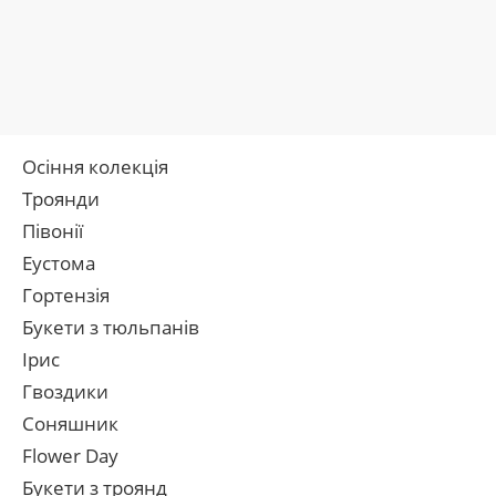
Осіння колекція
Троянди
Півонії
Еустома
Гортензія
Букети з тюльпанів
Ірис
Гвоздики
Соняшник
Flower Day
Букети з троянд