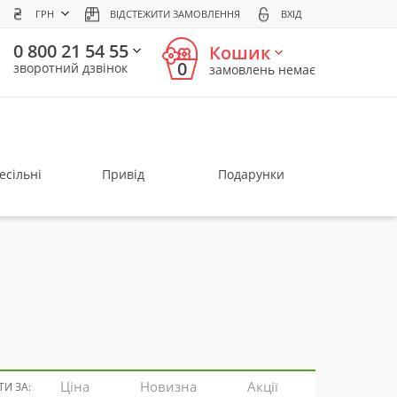
ГРН
ВІДСТЕЖИТИ ЗАМОВЛЕННЯ
ВХІД
0 800 21 54 55
Кошик
0
зворотний дзвінок
замовлень немає
есільні
Привід
Подарунки
Ціна
Новизна
Акції
И ЗА: