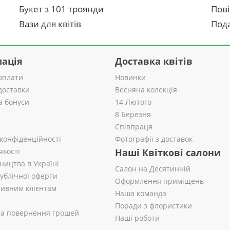
Букет з 101 троянди
Пові
Вази для квітів
Пода
ація
Доставка квітів
оплати
Новинки
доставки
Весняна колекція
а бонуси
14 Лютого
8 Березня
Співпраця
 конфіденційності
Фотографії з доставок
якості
Наші Квіткові салони
ництва в Україні
Салон на Десятинній
публічної оферти
Оформлення приміщень
ивним клієнтам
Наша команда
Поради з флористики
 та повернення грошей
Наші роботи