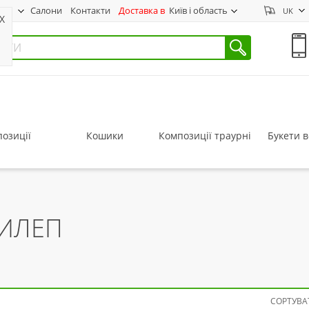
нас
Салони
Контакти
Доставка в
Київ і область
UK
X
озиції
Кошики
Композиції траурні
Букети в
РИЛЕП
СОРТУВАТ