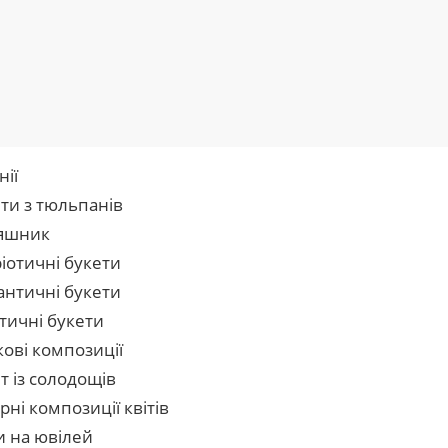
нії
ти з тюльпанів
яшник
іотичні букети
нтичні букети
тичні букети
кові композиції
т із солодощів
рні композиції квітів
и на ювілей