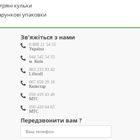
тряні кульки
рункові упаковки
Зв'яжіться з нами
0 800 21 54 55
Україна
044 545 54 55
м. Київ
063 233 93 42
Lifecell
067 659 29 18
Київстар
050 419 43 49
МТС
050 410 64 65
МТС
Передзвонити вам ?