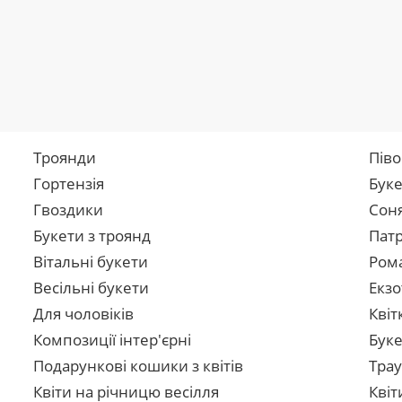
Троянди
Піво
Гортензія
Буке
Гвоздики
Сон
Букети з троянд
Патр
Вітальні букети
Рома
Весільні букети
Екзо
Для чоловіків
Квіт
Композиції інтер'єрні
Буке
Подарункові кошики з квітів
Трау
Квіти на річницю весілля
Квіт