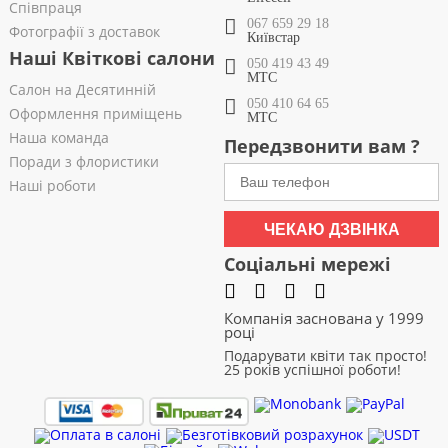
Співпраця
067 659 29 18
Фотографії з доставок
Київстар
Наші Квіткові салони
050 419 43 49
МТС
Салон на Десятинній
050 410 64 65
Оформлення приміщень
МТС
Наша команда
Передзвонити вам ?
Поради з флористики
Наші роботи
ЧЕКАЮ ДЗВІНКА
Соціальні мережі
Компанія заснована у 1999
році
Подарувати квіти так просто!
25 років успішної роботи!