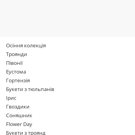
Осіння колекція
Троянди
Півонії
Еустома
Гортензія
Букети з тюльпанів
Ірис
Гвоздики
Соняшник
Flower Day
Букети з троянд