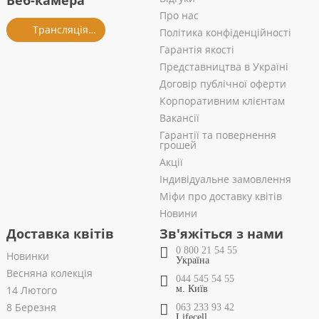
Веб-камера
Про нас
Трансляція із салону
Політика конфіденційності
Гарантія якості
Представництва в Україні
Договір публічної оферти
Корпоративним клієнтам
Вакансії
Гарантії та повернення
грошей
Акції
Індивідуальне замовлення
Міфи про доставку квітів
Новини
Доставка квітів
Зв'яжіться з нами
0 800 21 54 55
Новинки
Україна
Весняна колекція
044 545 54 55
14 Лютого
м. Київ
8 Березня
063 233 93 42
Lifecell