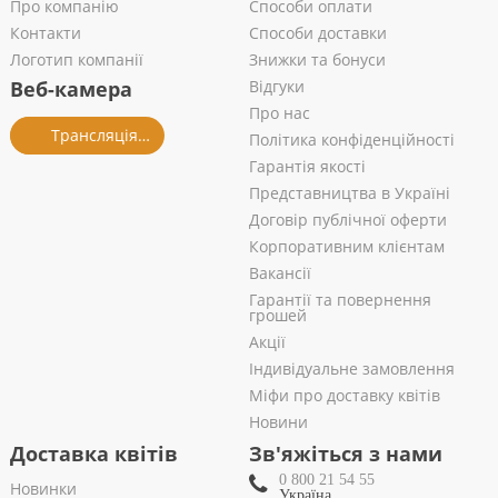
Про компанію
Способи оплати
Контакти
Способи доставки
Логотип компанії
Знижки та бонуси
Веб-камера
Відгуки
Про нас
Трансляція із салону
Політика конфіденційності
Гарантія якості
Представництва в Україні
Договір публічної оферти
Корпоративним клієнтам
Вакансії
Гарантії та повернення
грошей
Акції
Індивідуальне замовлення
Міфи про доставку квітів
Новини
Доставка квітів
Зв'яжіться з нами
0 800 21 54 55
Новинки
Україна