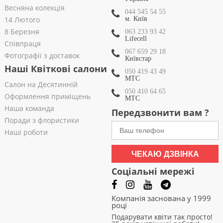
Весняна колекція
044 545 54 55
14 Лютого
м. Київ
8 Березня
063 233 93 42
Lifecell
Співпраця
067 659 29 18
Фотографії з доставок
Київстар
Наші Квіткові салони
050 419 43 49
МТС
Салон на Десятинній
050 410 64 65
Оформлення приміщень
МТС
Наша команда
Передзвонити вам ?
Поради з флористики
Наші роботи
ЧЕКАЮ ДЗВІНКА
Соціальні мережі
Компанія заснована у 1999
році
Подарувати квіти так просто!