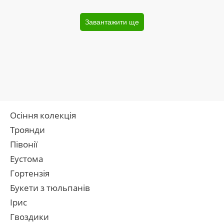
Завантажити ще
Осіння колекція
Троянди
Півонії
Еустома
Гортензія
Букети з тюльпанів
Ірис
Гвоздики