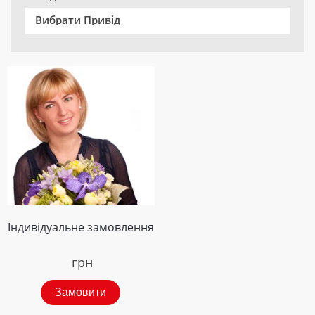
Вибрати Привід
Індивідуальне замовлення
грн
Замовити