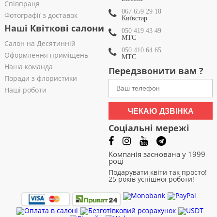
Співпраця
067 659 29 18
Фотографії з доставок
Київстар
Наші Квіткові салони
050 419 43 49
МТС
Салон на Десятинній
050 410 64 65
Оформлення приміщень
МТС
Наша команда
Передзвонити вам ?
Поради з флористики
Наші роботи
ЧЕКАЮ ДЗВІНКА
Соціальні мережі
Компанія заснована у 1999
році
Подарувати квіти так просто!
25 років успішної роботи!