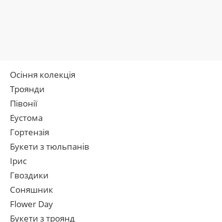
Осіння колекція
Троянди
Півонії
Еустома
Гортензія
Букети з тюльпанів
Ірис
Гвоздики
Соняшник
Flower Day
Букети з троянд