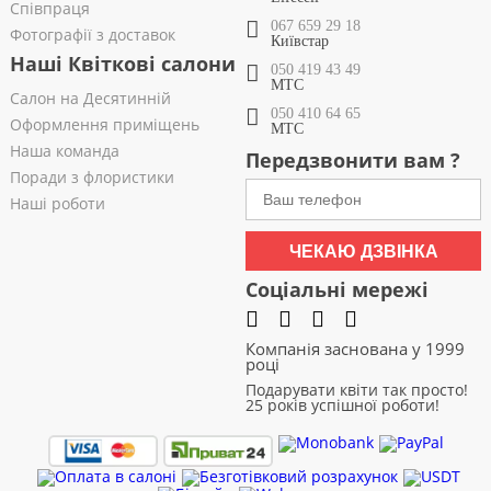
Співпраця
067 659 29 18
Фотографії з доставок
Київстар
Наші Квіткові салони
050 419 43 49
МТС
Салон на Десятинній
050 410 64 65
Оформлення приміщень
МТС
Наша команда
Передзвонити вам ?
Поради з флористики
Наші роботи
ЧЕКАЮ ДЗВІНКА
Соціальні мережі
Компанія заснована у 1999
році
Подарувати квіти так просто!
25 років успішної роботи!