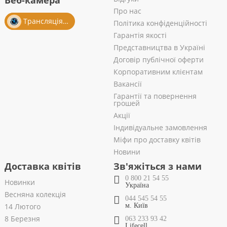
Веб-камера
Про нас
Трансляція із салону
Політика конфіденційності
Гарантія якості
Представництва в Україні
Договір публічної оферти
Корпоративним клієнтам
Вакансії
Гарантії та повернення
грошей
Акції
Індивідуальне замовлення
Міфи про доставку квітів
Новини
Доставка квітів
Зв'яжіться з нами
0 800 21 54 55
Новинки
Україна
Весняна колекція
044 545 54 55
14 Лютого
м. Київ
8 Березня
063 233 93 42
Lifecell