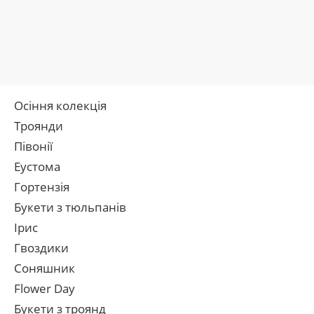
Осіння колекція
Троянди
Півонії
Еустома
Гортензія
Букети з тюльпанів
Ірис
Гвоздики
Соняшник
Flower Day
Букети з троянд