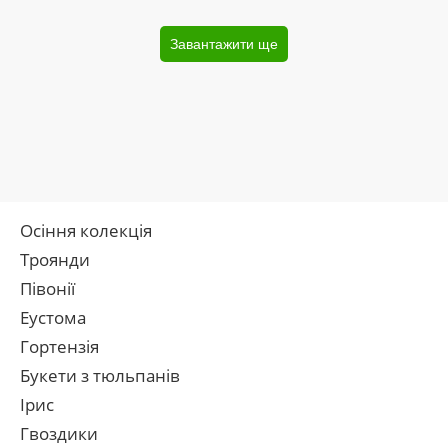
Завантажити ще
Осіння колекція
Троянди
Півонії
Еустома
Гортензія
Букети з тюльпанів
Ірис
Гвоздики