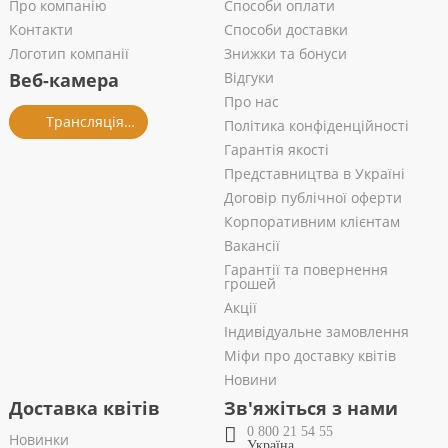
Про компанію
Способи оплати
Контакти
Способи доставки
Логотип компанії
Знижки та бонуси
Веб-камера
Відгуки
Про нас
Трансляція із салону
Політика конфіденційності
Гарантія якості
Представництва в Україні
Договір публічної оферти
Корпоративним клієнтам
Вакансії
Гарантії та повернення
грошей
Акції
Індивідуальне замовлення
Міфи про доставку квітів
Новини
Доставка квітів
Зв'яжіться з нами
0 800 21 54 55
Новинки
Україна