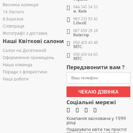
Весняна колекція
044 545 54 55
14 Лютого
м. Київ
8 Березня
063 233 93 42
Lifecell
Співпраця
067 659 29 18
Фотографії з доставок
Київстар
Наші Квіткові салони
050 419 43 49
МТС
Салон на Десятинній
050 410 64 65
Оформлення приміщень
МТС
Наша команда
Передзвонити вам ?
Поради з флористики
Наші роботи
ЧЕКАЮ ДЗВІНКА
Соціальні мережі
Компанія заснована у 1999
році
Подарувати квіти так просто!