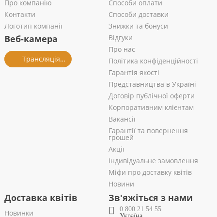
Про компанію
Способи оплати
Контакти
Способи доставки
Логотип компанії
Знижки та бонуси
Веб-камера
Відгуки
Про нас
Трансляція із салону
Політика конфіденційності
Гарантія якості
Представництва в Україні
Договір публічної оферти
Корпоративним клієнтам
Вакансії
Гарантії та повернення
грошей
Акції
Індивідуальне замовлення
Міфи про доставку квітів
Новини
Доставка квітів
Зв'яжіться з нами
0 800 21 54 55
Новинки
Україна