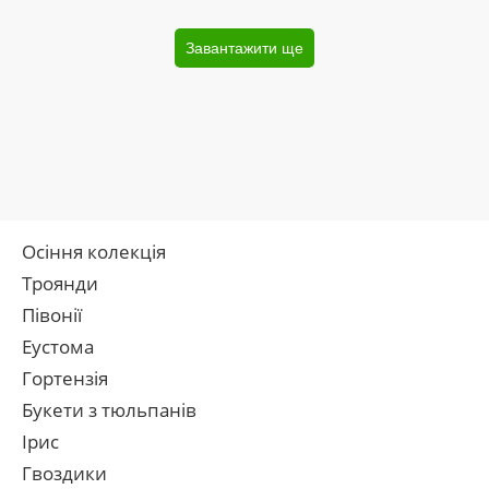
Завантажити ще
Осіння колекція
Троянди
Півонії
Еустома
Гортензія
Букети з тюльпанів
Ірис
Гвоздики