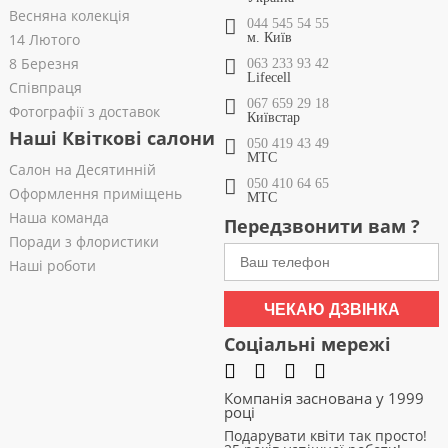
Весняна колекція
044 545 54 55
14 Лютого
м. Київ
8 Березня
063 233 93 42
Lifecell
Співпраця
067 659 29 18
Фотографії з доставок
Київстар
Наші Квіткові салони
050 419 43 49
МТС
Салон на Десятинній
050 410 64 65
Оформлення приміщень
МТС
Наша команда
Передзвонити вам ?
Поради з флористики
Наші роботи
ЧЕКАЮ ДЗВІНКА
Соціальні мережі
Компанія заснована у 1999
році
Подарувати квіти так просто!