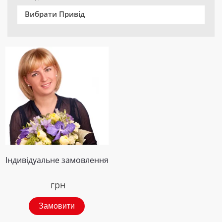
Вибрати Привід
Індивідуальне замовлення
грн
Замовити