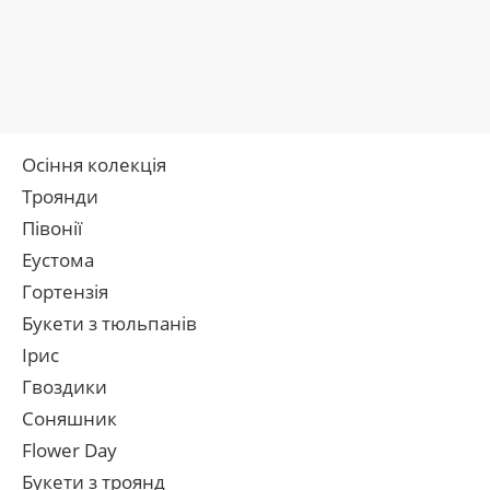
Осіння колекція
Троянди
Півонії
Еустома
Гортензія
Букети з тюльпанів
Ірис
Гвоздики
Соняшник
Flower Day
Букети з троянд