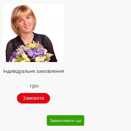
Індивідуальне замовлення
грн
Замовити
Завантажити ще