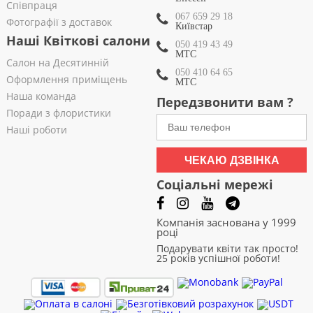
Співпраця
067 659 29 18
Фотографії з доставок
Київстар
Наші Квіткові салони
050 419 43 49
МТС
Салон на Десятинній
050 410 64 65
Оформлення приміщень
МТС
Наша команда
Передзвонити вам ?
Поради з флористики
Наші роботи
ЧЕКАЮ ДЗВІНКА
Соціальні мережі
Компанія заснована у 1999
році
Подарувати квіти так просто!
25 років успішної роботи!