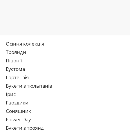
Осіння колекція
Троянди
Півонії
Еустома
Гортензія
Букети з тюльпанів
Ірис
Гвоздики
Соняшник
Flower Day
Букети з троянд