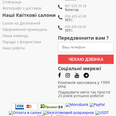
Співпраця
067 659 29 18
Фотографії з доставок
Київстар
Наші Квіткові салони
050 419 43 49
МТС
Салон на Десятинній
050 410 64 65
Оформлення приміщень
МТС
Наша команда
Передзвонити вам ?
Поради з флористики
Наші роботи
ЧЕКАЮ ДЗВІНКА
Соціальні мережі
Компанія заснована у 1999
році
Подарувати квіти так просто!
25 років успішної роботи!