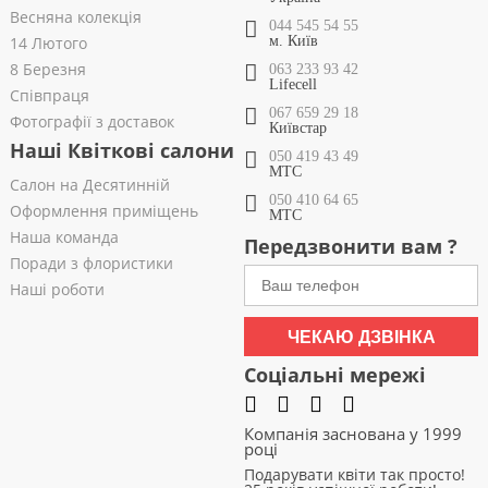
Весняна колекція
044 545 54 55
14 Лютого
м. Київ
8 Березня
063 233 93 42
Lifecell
Співпраця
067 659 29 18
Фотографії з доставок
Київстар
Наші Квіткові салони
050 419 43 49
МТС
Салон на Десятинній
050 410 64 65
Оформлення приміщень
МТС
Наша команда
Передзвонити вам ?
Поради з флористики
Наші роботи
ЧЕКАЮ ДЗВІНКА
Соціальні мережі
Компанія заснована у 1999
році
Подарувати квіти так просто!