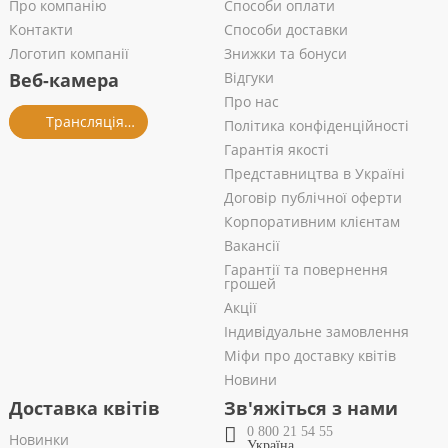
Про компанію
Способи оплати
Контакти
Способи доставки
Логотип компанії
Знижки та бонуси
Веб-камера
Відгуки
Про нас
Трансляція із салону
Політика конфіденційності
Гарантія якості
Представництва в Україні
Договір публічної оферти
Корпоративним клієнтам
Вакансії
Гарантії та повернення
грошей
Акції
Індивідуальне замовлення
Міфи про доставку квітів
Новини
Доставка квітів
Зв'яжіться з нами
0 800 21 54 55
Новинки
Україна