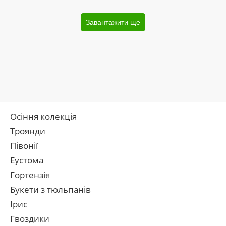
Завантажити ще
Осіння колекція
Троянди
Півонії
Еустома
Гортензія
Букети з тюльпанів
Ірис
Гвоздики