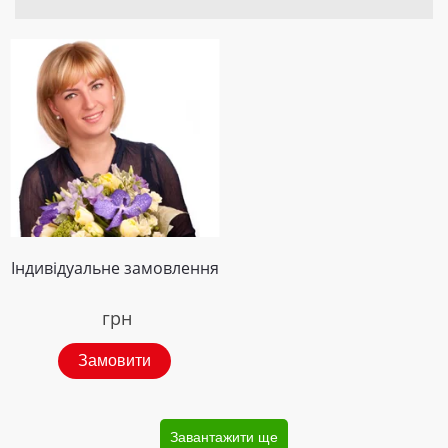
Індивідуальне замовлення
грн
Замовити
Завантажити ще