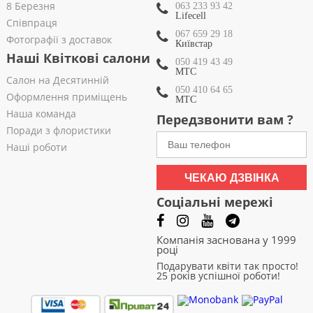
8 Березня
063 233 93 42
Lifecell
Співпраця
067 659 29 18
Фотографії з доставок
Київстар
Наші Квіткові салони
050 419 43 49
МТС
Салон на Десятинній
050 410 64 65
Оформлення приміщень
МТС
Наша команда
Передзвонити вам ?
Поради з флористики
Наші роботи
ЧЕКАЮ ДЗВІНКА
Соціальні мережі
Компанія заснована у 1999
році
Подарувати квіти так просто!
25 років успішної роботи!