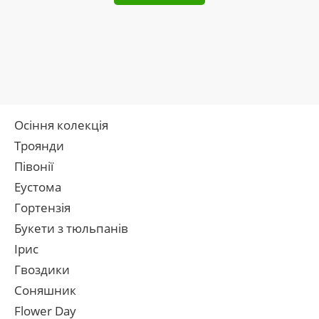
Осіння колекція
Троянди
Півонії
Еустома
Гортензія
Букети з тюльпанів
Ірис
Гвоздики
Соняшник
Flower Day