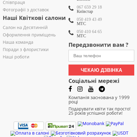
Співпраця
067 659 29 18
Фотографії з доставок
Київстар
Наші Квіткові салони
050 419 43 49
МТС
Салон на Десятинній
050 410 64 65
Оформлення приміщень
МТС
Наша команда
Передзвонити вам ?
Поради з флористики
Наші роботи
ЧЕКАЮ ДЗВІНКА
Соціальні мережі
Компанія заснована у 1999
році
Подарувати квіти так просто!
25 років успішної роботи!