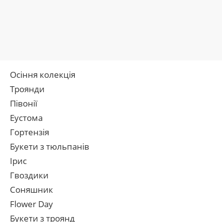
Осіння колекція
Троянди
Півонії
Еустома
Гортензія
Букети з тюльпанів
Ірис
Гвоздики
Соняшник
Flower Day
Букети з троянд