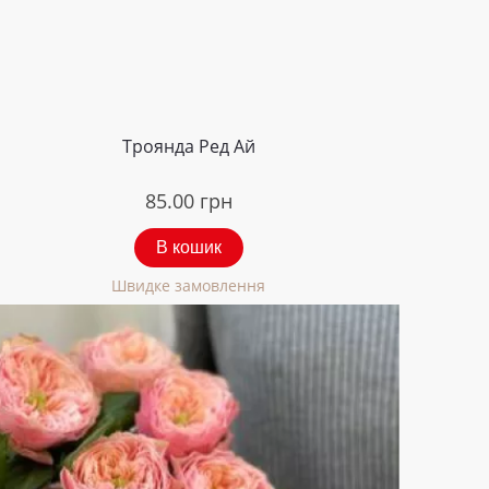
Троянда Ред Ай
85.00
грн
В кошик
Швидке замовлення