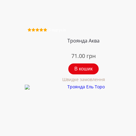
5 відгуків
Троянда Аква
71.00
грн
В кошик
Швидке замовлення