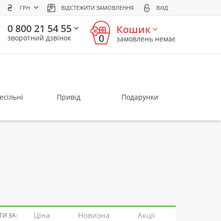
ГРН
ВІДСТЕЖИТИ ЗАМОВЛЕННЯ
ВХІД
0 800 21 54 55
Кошик
0
зворотний дзвінок
замовлень немає
есільні
Привід
Подарунки
Ціна
Новизна
Акції
И ЗА: