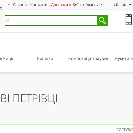
нас
Салони
Контакти
Доставка в
Київ і область
UK
X
озиції
Кошики
Композиції траурні
Букети в
ВІ ПЕТРІВЦІ
СОРТУВАТ