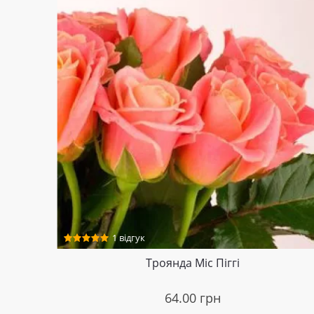
1 відгук
Троянда Міс Піггі
64.00
грн