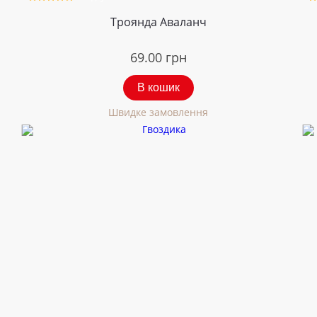
Троянда Аваланч
69.00
грн
В кошик
Швидке замовлення