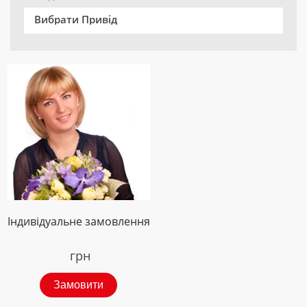
Вибрати Привід
Індивідуальне замовлення
грн
Замовити