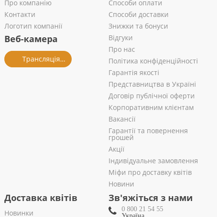
Про компанію
Способи оплати
Контакти
Способи доставки
Логотип компанії
Знижки та бонуси
Веб-камера
Відгуки
Про нас
Трансляція із салону
Політика конфіденційності
Гарантія якості
Представництва в Україні
Договір публічної оферти
Корпоративним клієнтам
Вакансії
Гарантії та повернення
грошей
Акції
Індивідуальне замовлення
Міфи про доставку квітів
Новини
Доставка квітів
Зв'яжіться з нами
0 800 21 54 55
Новинки
Україна