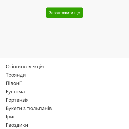
Завантажити ще
Осіння колекція
Троянди
Півонії
Еустома
Гортензія
Букети з тюльпанів
Ірис
Гвоздики