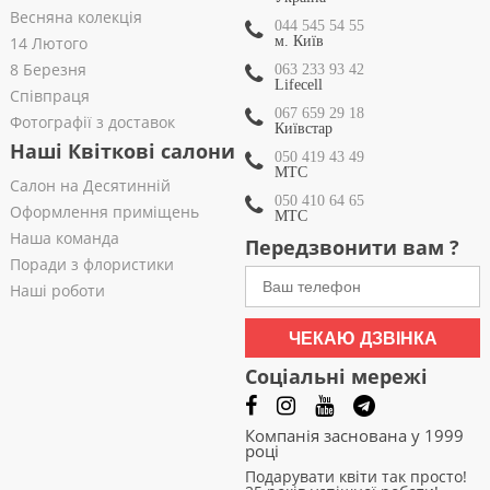
Весняна колекція
044 545 54 55
14 Лютого
м. Київ
8 Березня
063 233 93 42
Lifecell
Співпраця
067 659 29 18
Фотографії з доставок
Київстар
Наші Квіткові салони
050 419 43 49
МТС
Салон на Десятинній
050 410 64 65
Оформлення приміщень
МТС
Наша команда
Передзвонити вам ?
Поради з флористики
Наші роботи
ЧЕКАЮ ДЗВІНКА
Соціальні мережі
Компанія заснована у 1999
році
Подарувати квіти так просто!