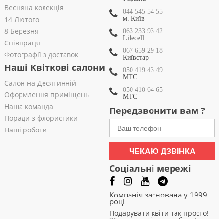
Весняна колекція
044 545 54 55
14 Лютого
м. Київ
8 Березня
063 233 93 42
Lifecell
Співпраця
067 659 29 18
Фотографії з доставок
Київстар
Наші Квіткові салони
050 419 43 49
МТС
Салон на Десятинній
050 410 64 65
Оформлення приміщень
МТС
Наша команда
Передзвонити вам ?
Поради з флористики
Наші роботи
ЧЕКАЮ ДЗВІНКА
Соціальні мережі
Компанія заснована у 1999
році
Подарувати квіти так просто!