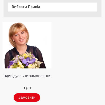
Вибрати Привід
Індивідуальне замовлення
грн
Замовити