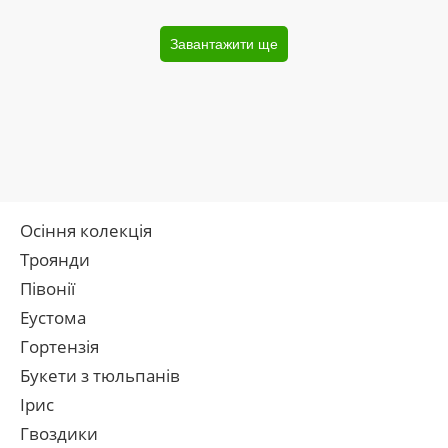
Завантажити ще
Осіння колекція
Троянди
Півонії
Еустома
Гортензія
Букети з тюльпанів
Ірис
Гвоздики