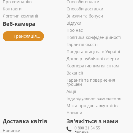
Про компанію
Способи оплати
Контакти
Способи доставки
Логотип компанії
Знижки та бонуси
Веб-камера
Відгуки
Про нас
Трансляція із салону
Політика конфіденційності
Гарантія якості
Представництва в Україні
Договір публічної оферти
Корпоративним клієнтам
Вакансії
Гарантії та повернення
грошей
Акції
Індивідуальне замовлення
Міфи про доставку квітів
Новини
Доставка квітів
Зв'яжіться з нами
0 800 21 54 55
Новинки
Україна