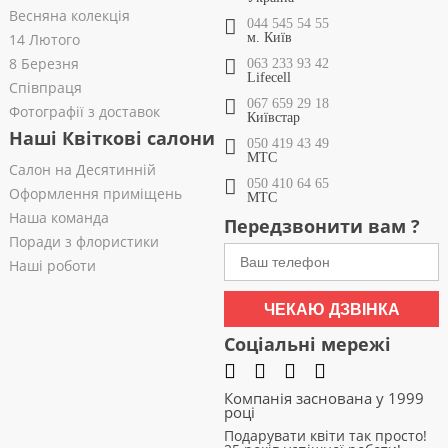
Весняна колекція
044 545 54 55
14 Лютого
м. Київ
8 Березня
063 233 93 42
Lifecell
Співпраця
067 659 29 18
Фотографії з доставок
Київстар
Наші Квіткові салони
050 419 43 49
МТС
Салон на Десятинній
050 410 64 65
Оформлення приміщень
МТС
Наша команда
Передзвонити вам ?
Поради з флористики
Наші роботи
ЧЕКАЮ ДЗВІНКА
Соціальні мережі
Компанія заснована у 1999
році
Подарувати квіти так просто!