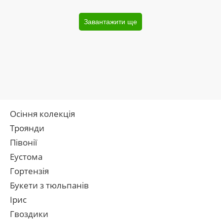
Завантажити ще
Осіння колекція
Троянди
Півонії
Еустома
Гортензія
Букети з тюльпанів
Ірис
Гвоздики