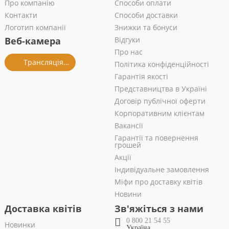
Про компанію
Способи оплати
Контакти
Способи доставки
Логотип компанії
Знижки та бонуси
Веб-камера
Відгуки
Про нас
Трансляція із салону
Політика конфіденційності
Гарантія якості
Представництва в Україні
Договір публічної оферти
Корпоративним клієнтам
Вакансії
Гарантії та повернення
грошей
Акції
Індивідуальне замовлення
Міфи про доставку квітів
Новини
Доставка квітів
Зв'яжіться з нами
0 800 21 54 55
Новинки
Україна