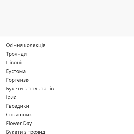
Осіння колекція
Троянди
Півонії
Еустома
Гортензія
Букети з тюльпанів
Ірис
Гвоздики
Соняшник
Flower Day
Букети з троянд