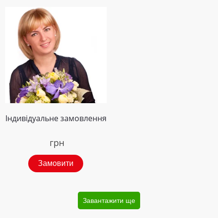
Індивідуальне замовлення
грн
Замовити
Завантажити ще