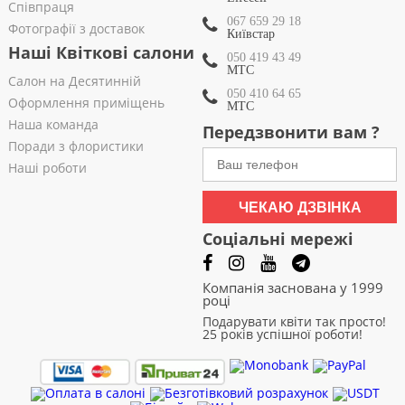
Співпраця
067 659 29 18
Фотографії з доставок
Київстар
Наші Квіткові салони
050 419 43 49
МТС
Салон на Десятинній
050 410 64 65
Оформлення приміщень
МТС
Наша команда
Передзвонити вам ?
Поради з флористики
Наші роботи
ЧЕКАЮ ДЗВІНКА
Соціальні мережі
Компанія заснована у 1999
році
Подарувати квіти так просто!
25 років успішної роботи!