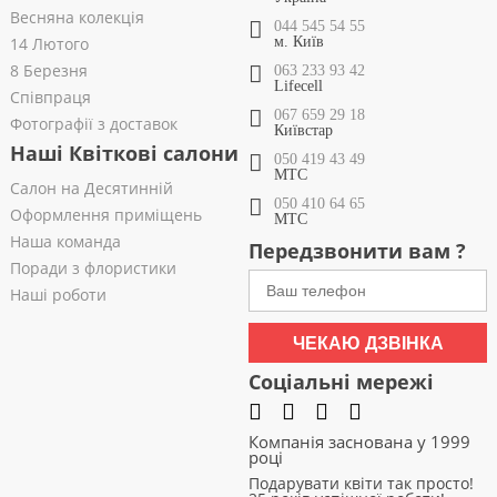
Весняна колекція
044 545 54 55
14 Лютого
м. Київ
8 Березня
063 233 93 42
Lifecell
Співпраця
067 659 29 18
Фотографії з доставок
Київстар
Наші Квіткові салони
050 419 43 49
МТС
Салон на Десятинній
050 410 64 65
Оформлення приміщень
МТС
Наша команда
Передзвонити вам ?
Поради з флористики
Наші роботи
ЧЕКАЮ ДЗВІНКА
Соціальні мережі
Компанія заснована у 1999
році
Подарувати квіти так просто!