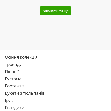
Завантажити ще
Осіння колекція
Троянди
Півонії
Еустома
Гортензія
Букети з тюльпанів
Ірис
Гвоздики