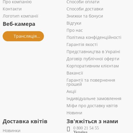
Про компанію
Способи оплати
Контакти
Способи доставки
Логотип компанії
Знижки та бонуси
Веб-камера
Відгуки
Про нас
Трансляція із салону
Політика конфіденційності
Гарантія якості
Представництва в Україні
Договір публічної оферти
Корпоративним клієнтам
Вакансії
Гарантії та повернення
грошей
Акції
Індивідуальне замовлення
Міфи про доставку квітів
Новини
Доставка квітів
Зв'яжіться з нами
0 800 21 54 55
Новинки
Україна