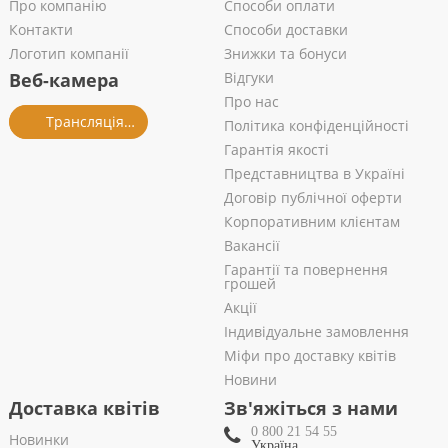
Про компанію
Способи оплати
Контакти
Способи доставки
Логотип компанії
Знижки та бонуси
Веб-камера
Відгуки
Про нас
Трансляція із салону
Політика конфіденційності
Гарантія якості
Представництва в Україні
Договір публічної оферти
Корпоративним клієнтам
Вакансії
Гарантії та повернення
грошей
Акції
Індивідуальне замовлення
Міфи про доставку квітів
Новини
Доставка квітів
Зв'яжіться з нами
0 800 21 54 55
Новинки
Україна