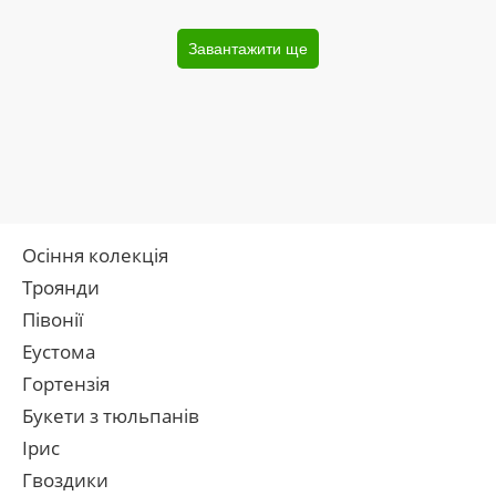
Завантажити ще
Осіння колекція
Троянди
Півонії
Еустома
Гортензія
Букети з тюльпанів
Ірис
Гвоздики