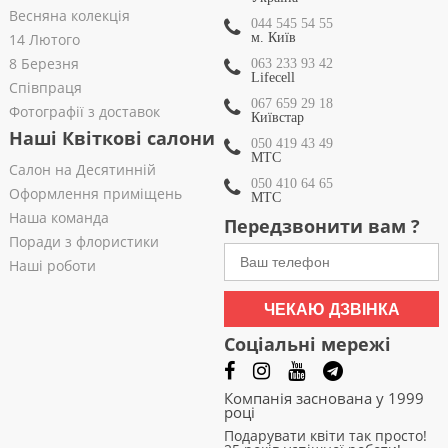
Весняна колекція
044 545 54 55
14 Лютого
м. Київ
8 Березня
063 233 93 42
Lifecell
Співпраця
067 659 29 18
Фотографії з доставок
Київстар
Наші Квіткові салони
050 419 43 49
МТС
Салон на Десятинній
050 410 64 65
Оформлення приміщень
МТС
Наша команда
Передзвонити вам ?
Поради з флористики
Наші роботи
ЧЕКАЮ ДЗВІНКА
Соціальні мережі
Компанія заснована у 1999
році
Подарувати квіти так просто!