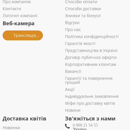
Про компанію
Способи оплати
Контакти
Способи доставки
Логотип компанії
Знижки та бонуси
Веб-камера
Відгуки
Про нас
Трансляція із салону
Політика конфіденційності
Гарантія якості
Представництва в Україні
Договір публічної оферти
Корпоративним клієнтам
Вакансії
Гарантії та повернення
грошей
Акції
Індивідуальне замовлення
Міфи про доставку квітів
Новини
Доставка квітів
Зв'яжіться з нами
0 800 21 54 55
Новинки
Україна