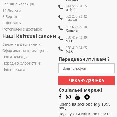
Весняна колекція
044 545 54 55
14 Лютого
м. Київ
8 Березня
063 233 93 42
Lifecell
Співпраця
067 659 29 18
Фотографії з доставок
Київстар
Наші Квіткові салони
050 419 43 49
МТС
Салон на Десятинній
050 410 64 65
Оформлення приміщень
МТС
Наша команда
Передзвонити вам ?
Поради з флористики
Наші роботи
ЧЕКАЮ ДЗВІНКА
Соціальні мережі
Компанія заснована у 1999
році
Подарувати квіти так просто!