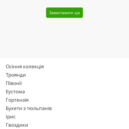
Завантажити ще
Осіння колекція
Троянди
Півонії
Еустома
Гортензія
Букети з тюльпанів
Ірис
Гвоздики