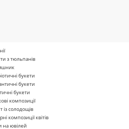
нії
ти з тюльпанів
яшник
іотичні букети
нтичні букети
тичні букети
кові композиції
т із солодощів
рні композиції квітів
и на ювілей