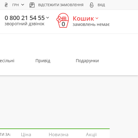
ГРН
ВІДСТЕЖИТИ ЗАМОВЛЕННЯ
ВХІД
0 800 21 54 55
Кошик
0
зворотний дзвінок
замовлень немає
есільні
Привід
Подарунки
Ціна
Новизна
Акції
И ЗА: