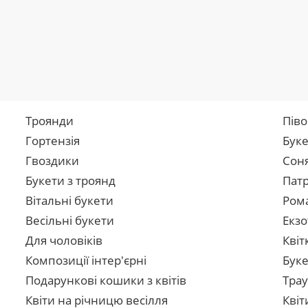
Троянди
Піво
Гортензія
Буке
Гвоздики
Сон
Букети з троянд
Патр
Вітальні букети
Рома
Весільні букети
Екзо
Для чоловіків
Квіт
Композиції інтер'єрні
Буке
Подарункові кошики з квітів
Трау
Квіти на річницю весілля
Квіт