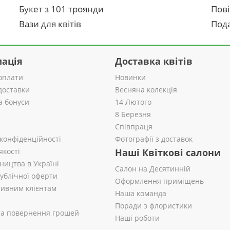
Букет з 101 троянди
Пові
Вази для квітів
Пода
ація
Доставка квітів
оплати
Новинки
доставки
Весняна колекція
а бонуси
14 Лютого
8 Березня
Співпраця
 конфіденційності
Фотографії з доставок
якості
Наші Квіткові салони
ництва в Україні
Салон на Десятинній
публічної оферти
Оформлення приміщень
ивним клієнтам
Наша команда
Поради з флористики
 та повернення грошей
Наші роботи