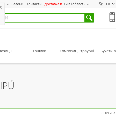
нас
Салони
Контакти
Доставка в
Київ і область
UK
X
озиції
Кошики
Композиції траурні
Букети в
IPÚ
СОРТУВАТ