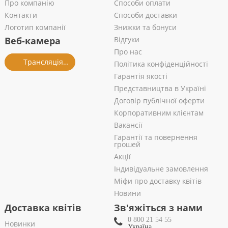
Про компанію
Способи оплати
Контакти
Способи доставки
Логотип компанії
Знижки та бонуси
Веб-камера
Відгуки
Про нас
Трансляція із салону
Політика конфіденційності
Гарантія якості
Представництва в Україні
Договір публічної оферти
Корпоративним клієнтам
Вакансії
Гарантії та повернення
грошей
Акції
Індивідуальне замовлення
Міфи про доставку квітів
Новини
Доставка квітів
Зв'яжіться з нами
0 800 21 54 55
Новинки
Україна