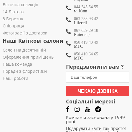
Весняна колекція
044 545 54 55
14 Лютого
м. Київ
8 Березня
063 233 93 42
Lifecell
Співпраця
067 659 29 18
Фотографії з доставок
Київстар
Наші Квіткові салони
050 419 43 49
МТС
Салон на Десятинній
050 410 64 65
Оформлення приміщень
МТС
Наша команда
Передзвонити вам ?
Поради з флористики
Наші роботи
ЧЕКАЮ ДЗВІНКА
Соціальні мережі
Компанія заснована у 1999
році
Подарувати квіти так просто!