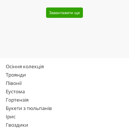
Завантажити ще
Осіння колекція
Троянди
Півонії
Еустома
Гортензія
Букети з тюльпанів
Ірис
Гвоздики