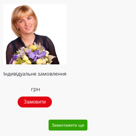
Індивідуальне замовлення
грн
Замовити
Завантажити ще