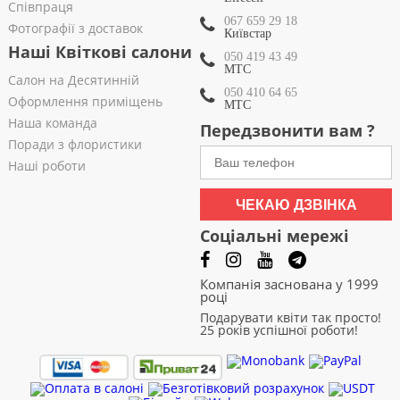
Співпраця
067 659 29 18
Фотографії з доставок
Київстар
Наші Квіткові салони
050 419 43 49
МТС
Салон на Десятинній
050 410 64 65
Оформлення приміщень
МТС
Наша команда
Передзвонити вам ?
Поради з флористики
Наші роботи
ЧЕКАЮ ДЗВІНКА
Соціальні мережі
Компанія заснована у 1999
році
Подарувати квіти так просто!
25 років успішної роботи!