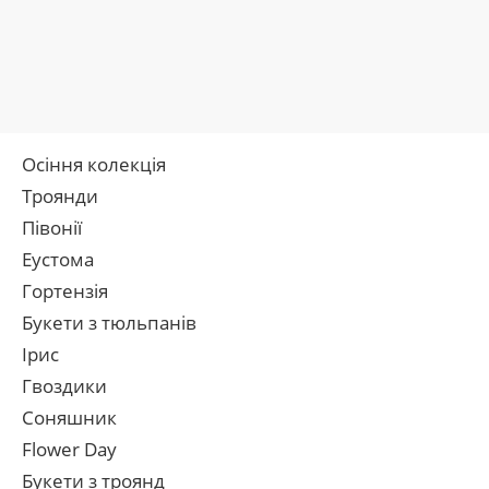
Осіння колекція
Троянди
Півонії
Еустома
Гортензія
Букети з тюльпанів
Ірис
Гвоздики
Соняшник
Flower Day
Букети з троянд