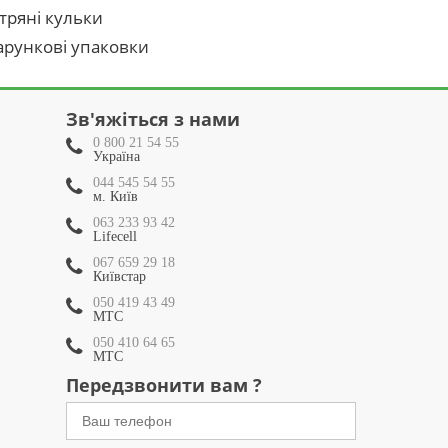
тряні кульки
рункові упаковки
Зв'яжіться з нами
0 800 21 54 55
Україна
044 545 54 55
м. Київ
063 233 93 42
Lifecell
067 659 29 18
Київстар
050 419 43 49
МТС
050 410 64 65
МТС
Передзвонити вам ?