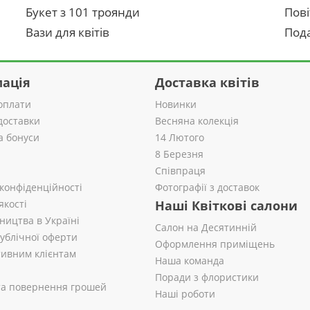
Букет з 101 троянди
Пові
Вази для квітів
Пода
ація
Доставка квітів
оплати
Новинки
доставки
Весняна колекція
а бонуси
14 Лютого
8 Березня
Співпраця
 конфіденційності
Фотографії з доставок
якості
Наші Квіткові салони
ництва в Україні
Салон на Десятинній
публічної оферти
Оформлення приміщень
ивним клієнтам
Наша команда
Поради з флористики
 та повернення грошей
Наші роботи