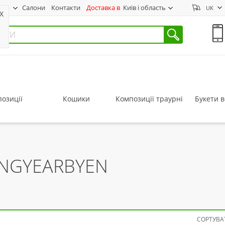
нас
Салони
Контакти
Доставка в
Київ і область
UK
X
озиції
Кошики
Композиції траурні
Букети в
ONGYEARBYEN
СОРТУВАТ