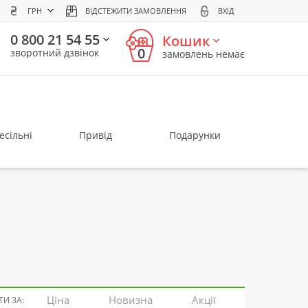
ГРН
ВІДСТЕЖИТИ ЗАМОВЛЕННЯ
ВХІД
0 800 21 54 55
Кошик
0
зворотний дзвінок
замовлень немає
есільні
Привід
Подарунки
Ціна
Новизна
Акції
И ЗА: