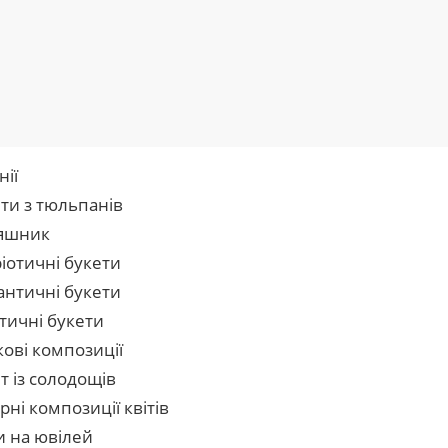
нії
ти з тюльпанів
яшник
іотичні букети
нтичні букети
тичні букети
кові композиції
т із солодощів
рні композиції квітів
и на ювілей