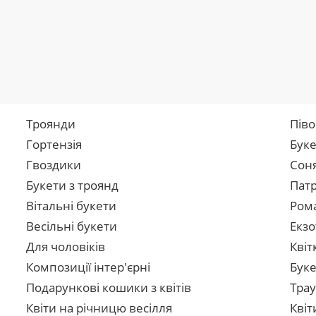
Троянди
Піво
Гортензія
Буке
Гвоздики
Сон
Букети з троянд
Патр
Вітальні букети
Рома
Весільні букети
Екзо
Для чоловіків
Квіт
Композиції інтер'єрні
Буке
Подарункові кошики з квітів
Трау
Квіти на річницю весілля
Квіт