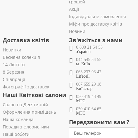
грошей
Акції
Індивідуальне замовлення
Міфи про доставку квітів
Новини
Доставка квітів
Зв'яжіться з нами
0 800 21 54 55
Новинки
Україна
Весняна колекція
044 545 54 55
14 Лютого
м. Київ
8 Березня
063 233 93 42
Lifecell
Співпраця
067 659 29 18
Фотографії з доставок
Київстар
Наші Квіткові салони
050 419 43 49
МТС
Салон на Десятинній
050 410 64 65
Оформлення приміщень
МТС
Наша команда
Передзвонити вам ?
Поради з флористики
Наші роботи