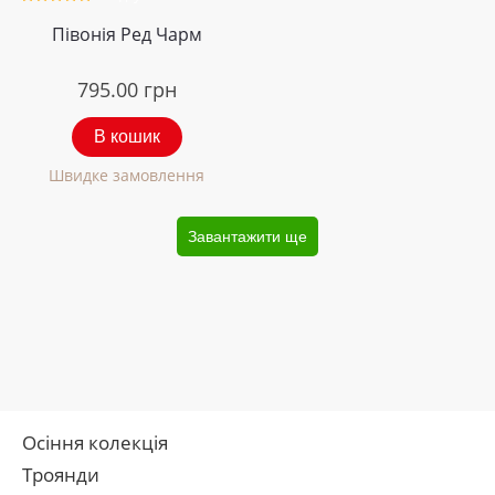
Півонія Ред Чарм
795.00
грн
В кошик
Швидке замовлення
Завантажити ще
Осіння колекція
Троянди