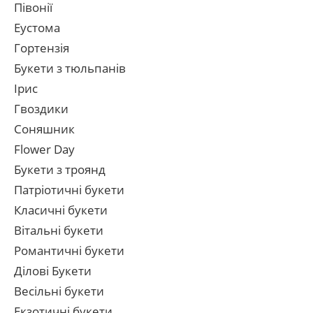
Півонії
Еустома
Гортензія
Букети з тюльпанів
Ірис
Гвоздики
Соняшник
Flower Day
Букети з троянд
Патріотичні букети
Класичні букети
Вітальні букети
Романтичні букети
Ділові Букети
Весільні букети
Екзотичні букети