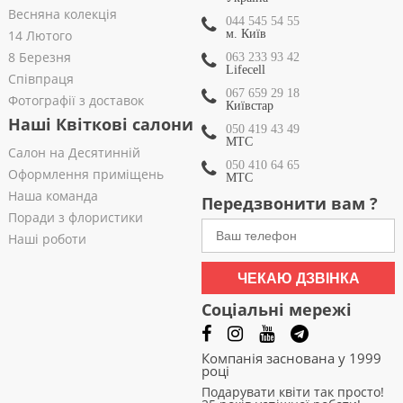
Весняна колекція
044 545 54 55
14 Лютого
м. Київ
8 Березня
063 233 93 42
Lifecell
Співпраця
067 659 29 18
Фотографії з доставок
Київстар
Наші Квіткові салони
050 419 43 49
МТС
Салон на Десятинній
050 410 64 65
Оформлення приміщень
МТС
Наша команда
Передзвонити вам ?
Поради з флористики
Наші роботи
ЧЕКАЮ ДЗВІНКА
Соціальні мережі
Компанія заснована у 1999
році
Подарувати квіти так просто!