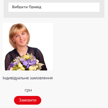
Вибрати Привід
Індивідуальне замовлення
грн
Замовити