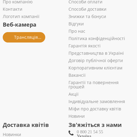
Про компанію
Способи оплати
Контакти
Способи доставки
Логотип компанії
Знижки та бонуси
Веб-камера
Відгуки
Про нас
Трансляція із салону
Політика конфіденційності
Гарантія якості
Представництва в Україні
Договір публічної оферти
Корпоративним клієнтам
Вакансії
Гарантії та повернення
грошей
Акції
Індивідуальне замовлення
Міфи про доставку квітів
Новини
Доставка квітів
Зв'яжіться з нами
0 800 21 54 55
Новинки
Україна