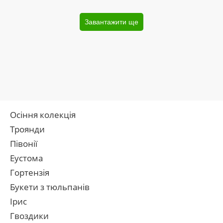
Завантажити ще
Осіння колекція
Троянди
Півонії
Еустома
Гортензія
Букети з тюльпанів
Ірис
Гвоздики