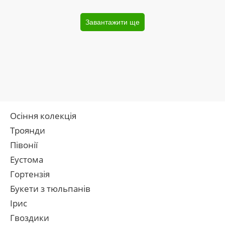
Завантажити ще
Осіння колекція
Троянди
Півонії
Еустома
Гортензія
Букети з тюльпанів
Ірис
Гвоздики