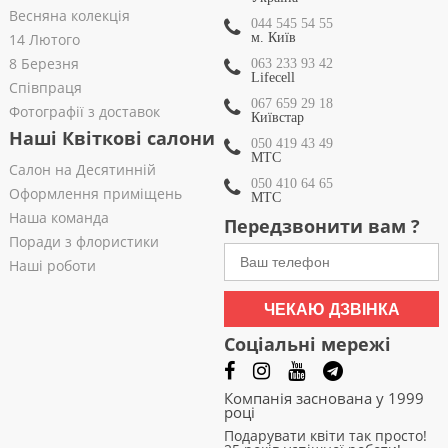
Весняна колекція
044 545 54 55
14 Лютого
м. Київ
8 Березня
063 233 93 42
Lifecell
Співпраця
067 659 29 18
Фотографії з доставок
Київстар
Наші Квіткові салони
050 419 43 49
МТС
Салон на Десятинній
050 410 64 65
Оформлення приміщень
МТС
Наша команда
Передзвонити вам ?
Поради з флористики
Наші роботи
ЧЕКАЮ ДЗВІНКА
Соціальні мережі
Компанія заснована у 1999
році
Подарувати квіти так просто!