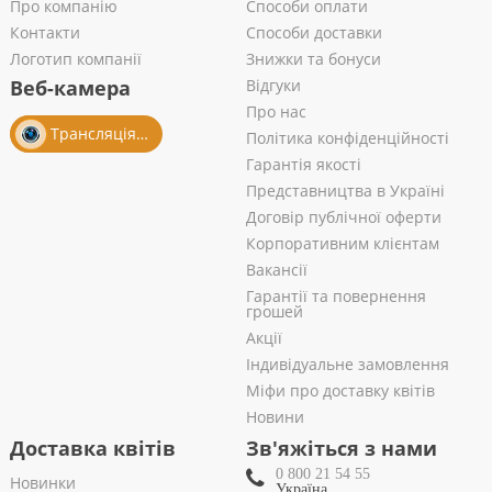
Про компанію
Способи оплати
Контакти
Способи доставки
Логотип компанії
Знижки та бонуси
Веб-камера
Відгуки
Про нас
Трансляція із салону
Політика конфіденційності
Гарантія якості
Представництва в Україні
Договір публічної оферти
Корпоративним клієнтам
Вакансії
Гарантії та повернення
грошей
Акції
Індивідуальне замовлення
Міфи про доставку квітів
Новини
Доставка квітів
Зв'яжіться з нами
0 800 21 54 55
Новинки
Україна