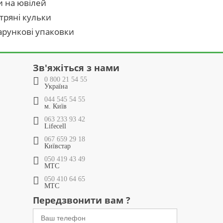
и на ювілей
тряні кульки
рункові упаковки
Зв'яжіться з нами
0 800 21 54 55
Україна
044 545 54 55
м. Київ
063 233 93 42
Lifecell
067 659 29 18
Київстар
050 419 43 49
МТС
050 410 64 65
МТС
Передзвонити вам ?