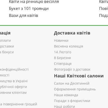
Квіти на річницю весілля
Квіт
Букет з 101 троянди
Пові
Вази для квітів
Пода
ація
Доставка квітів
оплати
Новинки
доставки
Весняна колекція
а бонуси
14 Лютого
8 Березня
Співпраця
 конфіденційності
Фотографії з доставок
якості
Наші Квіткові салони
ництва в Україні
Салон на Десятинній
публічної оферти
Оформлення приміщень
ивним клієнтам
Наша команда
Поради з флористики
 та повернення грошей
Наші роботи