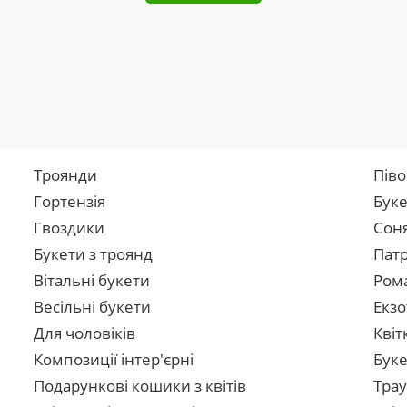
Троянди
Піво
Гортензія
Буке
Гвоздики
Сон
Букети з троянд
Патр
Вітальні букети
Рома
Весільні букети
Екзо
Для чоловіків
Квіт
Композиції інтер'єрні
Буке
Подарункові кошики з квітів
Трау