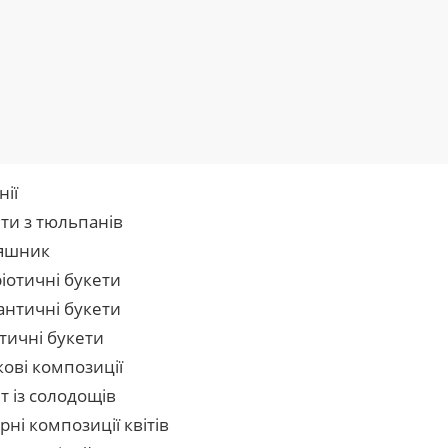
нії
ти з тюльпанів
яшник
іотичні букети
нтичні букети
тичні букети
кові композиції
т із солодощів
рні композиції квітів