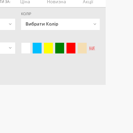
Ціна
Новизна
Акції
И ЗА:
КОЛІР
Вибрати Колір
ЩЕ