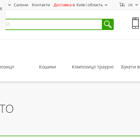
нас
Салони
Контакти
Доставка в
Київ і область
UK
X
озиції
Кошики
Композиції траурні
Букети в
ІТО