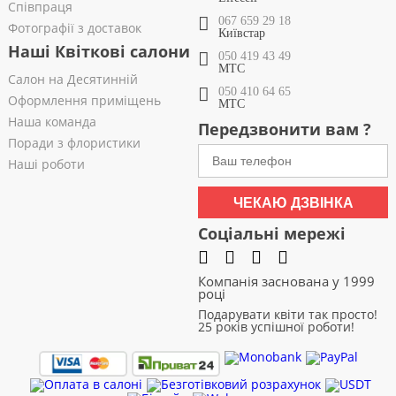
Співпраця
067 659 29 18
Фотографії з доставок
Київстар
Наші Квіткові салони
050 419 43 49
МТС
Салон на Десятинній
050 410 64 65
Оформлення приміщень
МТС
Наша команда
Передзвонити вам ?
Поради з флористики
Наші роботи
ЧЕКАЮ ДЗВІНКА
Соціальні мережі
Компанія заснована у 1999
році
Подарувати квіти так просто!
25 років успішної роботи!