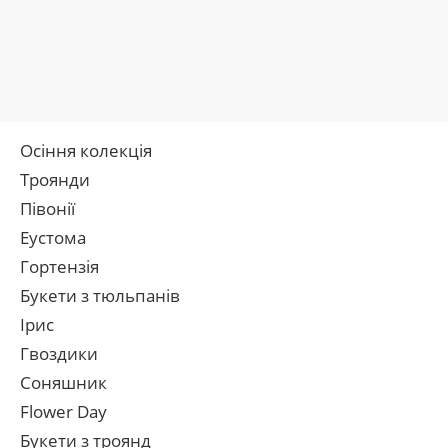
Осіння колекція
Троянди
Півонії
Еустома
Гортензія
Букети з тюльпанів
Ірис
Гвоздики
Соняшник
Flower Day
Букети з троянд