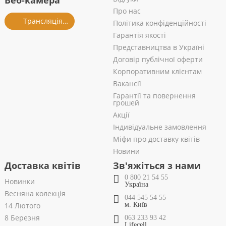
Веб-камера
Про нас
Трансляція із салону
Політика конфіденційності
Гарантія якості
Представництва в Україні
Договір публічної оферти
Корпоративним клієнтам
Вакансії
Гарантії та повернення
грошей
Акції
Індивідуальне замовлення
Міфи про доставку квітів
Новини
Доставка квітів
Зв'яжіться з нами
0 800 21 54 55
Новинки
Україна
Весняна колекція
044 545 54 55
14 Лютого
м. Київ
8 Березня
063 233 93 42
Lifecell