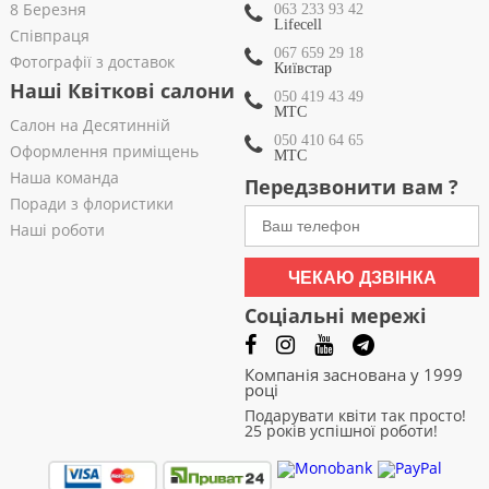
8 Березня
063 233 93 42
Lifecell
Співпраця
067 659 29 18
Фотографії з доставок
Київстар
Наші Квіткові салони
050 419 43 49
МТС
Салон на Десятинній
050 410 64 65
Оформлення приміщень
МТС
Наша команда
Передзвонити вам ?
Поради з флористики
Наші роботи
ЧЕКАЮ ДЗВІНКА
Соціальні мережі
Компанія заснована у 1999
році
Подарувати квіти так просто!
25 років успішної роботи!