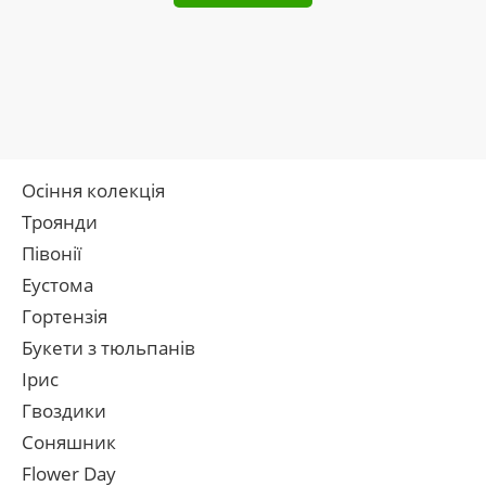
Осіння колекція
Троянди
Півонії
Еустома
Гортензія
Букети з тюльпанів
Ірис
Гвоздики
Соняшник
Flower Day