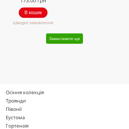
173.00
грн
В кошик
Швидке замовлення
Завантажити ще
Осіння колекція
Троянди
Півонії
Еустома
Гортензія