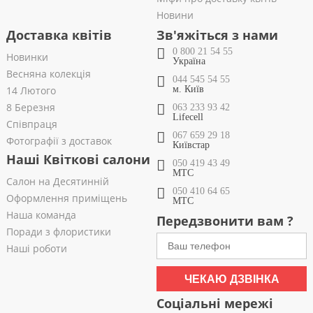
Новини
Доставка квітів
Зв'яжіться з нами
0 800 21 54 55
Новинки
Україна
Весняна колекція
044 545 54 55
14 Лютого
м. Київ
8 Березня
063 233 93 42
Lifecell
Співпраця
067 659 29 18
Фотографії з доставок
Київстар
Наші Квіткові салони
050 419 43 49
МТС
Салон на Десятинній
050 410 64 65
Оформлення приміщень
МТС
Наша команда
Передзвонити вам ?
Поради з флористики
Наші роботи
ЧЕКАЮ ДЗВІНКА
Соціальні мережі