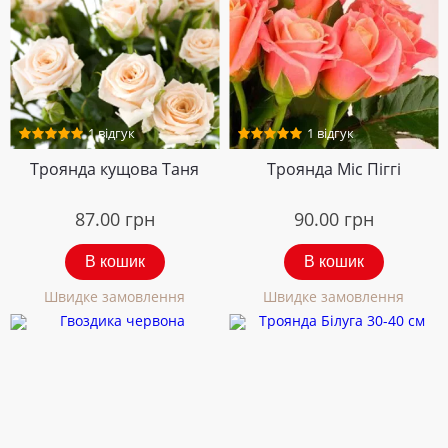
1 відгук
1 відгук
Троянда кущова Таня
Троянда Міс Піггі
87.00
грн
90.00
грн
В кошик
В кошик
Швидке замовлення
Швидке замовлення