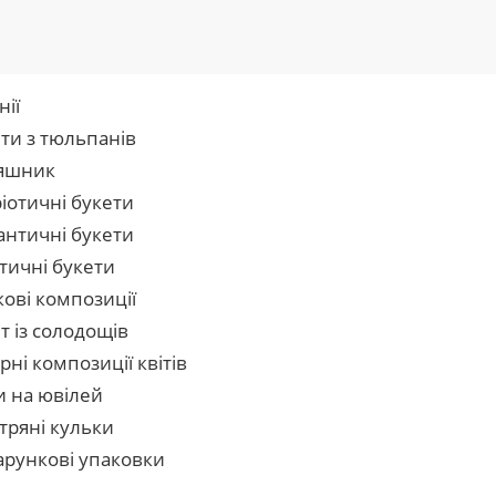
нії
ти з тюльпанів
яшник
іотичні букети
нтичні букети
тичні букети
кові композиції
т із солодощів
рні композиції квітів
и на ювілей
тряні кульки
рункові упаковки