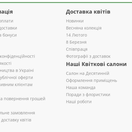
ація
Доставка квітів
оплати
Новинки
доставки
Весняна колекція
а бонуси
14 Лютого
8 Березня
Співпраця
 конфіденційності
Фотографії з доставок
якості
Наші Квіткові салони
ництва в Україні
Салон на Десятинній
публічної оферти
Оформлення приміщень
ивним клієнтам
Наша команда
Поради з флористики
 та повернення грошей
Наші роботи
альне замовлення
доставку квітів