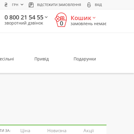
ГРН
ВІДСТЕЖИТИ ЗАМОВЛЕННЯ
ВХІД
0 800 21 54 55
Кошик
0
зворотний дзвінок
замовлень немає
есільні
Привід
Подарунки
Ціна
Новизна
Акції
И ЗА: