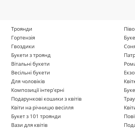
Троянди
Піво
Гортензія
Буке
Гвоздики
Сон
Букети з троянд
Патр
Вітальні букети
Рома
Весільні букети
Екзо
Для чоловіків
Квіт
Композиції інтер'єрні
Буке
Подарункові кошики з квітів
Трау
Квіти на річницю весілля
Квіт
Букет з 101 троянди
Пові
Вази для квітів
Пода