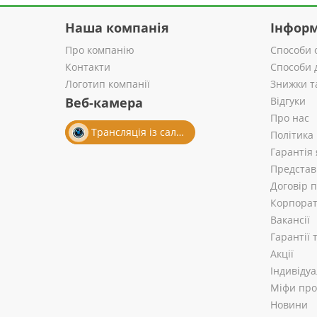
Наша компанія
Інформ
Про компанію
Способи 
Контакти
Способи 
Логотип компанії
Знижки т
Веб-камера
Відгуки
Про нас
Трансляція із салону
Політика
Гарантія 
Представ
Договір 
Корпорат
Вакансії
Гарантії
Акції
Індивіду
Міфи про 
Новини