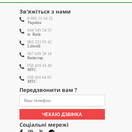
Зв'яжіться з нами
0 800 21 54 55
Україна
044 545 54 55
м. Київ
063 233 93 42
Lifecell
067 659 29 18
Київстар
050 419 43 49
МТС
050 410 64 65
МТС
Передзвонити вам ?
ЧЕКАЮ ДЗВІНКА
Соціальні мережі