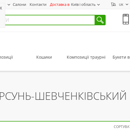
нас
Салони
Контакти
Доставка в
Київ і область
UK
X
озиції
Кошики
Композиції траурні
Букети в
ОРСУНЬ-ШЕВЧЕНКІВСЬКИЙ
СОРТУВАТ