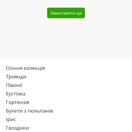
Завантажити ще
Осіння колекція
Троянди
Півонії
Еустома
Гортензія
Букети з тюльпанів
Ірис
Гвоздики