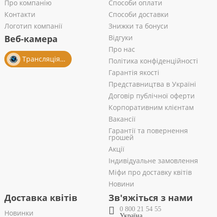
Про компанію
Способи оплати
Контакти
Способи доставки
Логотип компанії
Знижки та бонуси
Веб-камера
Відгуки
Про нас
Трансляція із салону
Політика конфіденційності
Гарантія якості
Представництва в Україні
Договір публічної оферти
Корпоративним клієнтам
Вакансії
Гарантії та повернення
грошей
Акції
Індивідуальне замовлення
Міфи про доставку квітів
Новини
Доставка квітів
Зв'яжіться з нами
0 800 21 54 55
Новинки
Україна