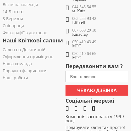
Весняна колекція
044 545 54 55
14 Лютого
м. Київ
8 Березня
063 233 93 42
Lifecell
Співпраця
067 659 29 18
Фотографії з доставок
Київстар
Наші Квіткові салони
050 419 43 49
МТС
Салон на Десятинній
050 410 64 65
Оформлення приміщень
МТС
Наша команда
Передзвонити вам ?
Поради з флористики
Наші роботи
ЧЕКАЮ ДЗВІНКА
Соціальні мережі
Компанія заснована у 1999
році
Подарувати квіти так просто!